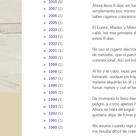
►
2010
(5)
Ahora llevo 8 dias sin f
►
2007
(1)
simplemente ese mismo d
►
2006
(1)
haber cigarros convenci
►
2005
(1)
El Lunes, Martes y Miérc
►
2004
(1)
cabo, los tres primeros 
►
2003
(1)
estos 8 dias.
►
2002
(1)
No uso el cigarro electr
►
2001
(1)
de métodos, que si parche
►
2000
(1)
convencional. Así sin m
►
1999
(1)
Al fin y al cabo, esas p
►
1998
(1)
fumando, aunque sin trag
►
1997
(1)
meterte alquitrán en el c
►
1996
(1)
fumar menos y con el tie
►
1995
(1)
De momento lo llevo bien
►
1994
(1)
peligro, y como apenas h
►
1993
(1)
Ahora se trata de segui
►
1992
(1)
gustaría dejar de fumar 
►
1991
(1)
Me asusta cuando oigo d
►
1990
(2)
me resulta difícil de cre