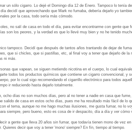
umar un sólo cigarro. Lo dejé el Domingo día 12 de Enero. Tampoco lo tenía de
ía decidí que aprovechando que Mark no fumaba, debería dejarlo yo tambien
onales por la casa, todo sería más cómodo.
oles, no salí de casa en todo el día, para evitar encontrarme con gente que fu
días son los peores, y la verdad es que lo llevé muy bien y no he tenido muc
ónico tampoco. Decidí que después de tantos años trantando de dejar de fumar
s, que si chicles, que si pastillas, etc, al final voy a tener que dejarlo de l
ás ni más.
ersonas que vapean, se siguen metiendo nicotina en el cuerpo, lo cual equivale
arte todos los productos químicos que contiene un cigarro convencional, y s
uerpo, por lo cual sigo recomendando el cigarrillo electrónico para todos aque
mpo ir reduciendo hasta dejarlo totalmente.
, ocho días no son muchos días, pero al no tener a nadie en casa que fume,
e salido de casa en estos ocho días, pues me ha resultado más fácil de lo 
r con el tema, aunque no me hago muchas ilusiones, me gusta fumar, no lo vo
para siempre, pero bueno, esto es cosa de ir despacito, día a día y ver cómo 
ecir a gente que lleva 20 años sin fumar, que todavía tienen mono de vez en
er. Quieres decir que voy a tener 'mono' siempre? En fín, tiempo al tiempo.