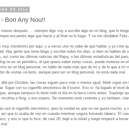
ERO DE 2014
 - Bon Any Nou!!
s meses después..... siempre digo 'voy a escribir algo en mi blog, que lo ten
iempre encuentro algo que hacer y al final no lo hago. Y se me olvidaba! Feli
s muy monótomo por aquí, y a veces uno no sabe de qué hablar, y yo creo q
ad. Hay gente que tiene blogs y escribe todos los dias, si bien no hablan de s
 así como las últimas noticias del Rajoy, o las últimas estadísticas del paro,
 blog no es un periódico, el que quiera saber estas cosas, puede meterse en e
El mío es un blog personal, no hablo de nada más que de mí y de lo que a mí m
or de visitas vá lento, aunque para ser un blog personal, no está nada mal.
 allá por Octubre, las cosas siguen poco más o menos igual. Mark sigue sin f
. Sigue con su cigarrillo electrónico de Essenz. Eso sí, ha bajado el nivel de
igue, aunque tampoco lo tiene todo el día en la boca como antes. Supongo qu
de nicotina a 6mg, o eso espero. De momento está contento y yo tambien, clar
io usé el cigarrillo electrónico, pero la verdad es que no me gusta mucho, 
, así que lo usaba de vez en cuando mientras seguía fumando tabaco. El caso
aco, y eso sí que lo hice, de casi 20, bajé a la mitad y luego empezé a fumar 
 mal.