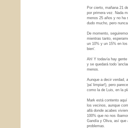
Por cierto, mañana 21 d
por primera vez. Nada m
menos 25 años y no ha s
dudo mucho, pero nunca
De momento, seguiremos 
mientras tanto, esperamo
un 10% y un 15% en los 
bien'.
Ah! Y todavía hay gente 
y se quedará todo 'ancla
menos.
Aunque a decir verdad, 
'pa' limpiar!), pero par
como la de Luis, en la pl
Mark está contento aquí 
los vecinos, aunque com
allá donde acabes vivie
100% que no nos íbamos a
Gandía y Oliva, así que
problemas.