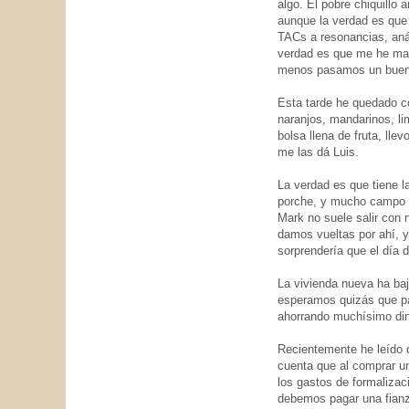
algo. El pobre chiquillo 
aunque la verdad es que
TACs a resonancias, anál
verdad es que me he mant
menos pasamos un buen 
Esta tarde he quedado co
naranjos, mandarinos, li
bolsa llena de fruta, ll
me las dá Luis.
La verdad es que tiene l
porche, y mucho campo pa
Mark no suele salir con
damos vueltas por ahí, 
sorprendería que el día
La vivienda nueva ha baj
esperamos quizás que pa
ahorrando muchísimo dine
Recientemente he leído q
cuenta que al comprar u
los gastos de formalizaci
debemos pagar una fian