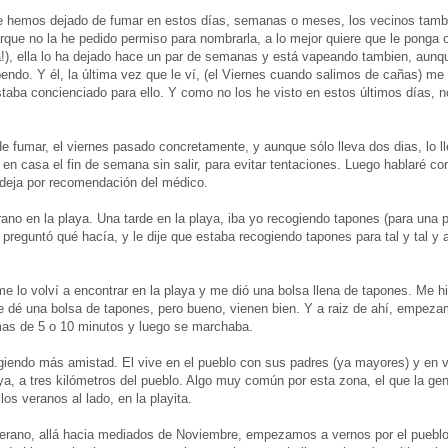
 hemos dejado de fumar en estos días, semanas o meses, los vecinos tamb
 porque no la he pedido permiso para nombrarla, a lo mejor quiere que le ponga
!), ella lo ha dejado hace un par de semanas y está vapeando tambien, aun
pendo. Y él, la última vez que le ví, (el Viernes cuando salimos de cañas) me 
staba concienciado para ello. Y como no los he visto en estos últimos días, no
e fumar, el viernes pasado concretamente, y aunque sólo lleva dos dias, lo lle
en casa el fin de semana sin salir, para evitar tentaciones. Luego hablaré con
o deja por recomendación del médico.
rano en la playa. Una tarde en la playa, iba yo recogiendo tapones (para una 
preguntó qué hacía, y le dije que estaba recogiendo tapones para tal y tal 
 me lo volví a encontrar en la playa y me dió una bolsa llena de tapones. Me h
 dé una bolsa de tapones, pero bueno, vienen bien. Y a raiz de ahí, empeza
s de 5 o 10 minutos y luego se marchaba.
giendo más amistad. El vive en el pueblo con sus padres (ya mayores) y en v
laya, a tres kilómetros del pueblo. Algo muy común por esta zona, el que la ge
los veranos al lado, en la playita.
erano, allá hacia mediados de Noviembre, empezamos a vernos por el pueblo 