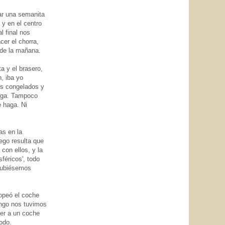
ar una semanita
 y en el centro
l final nos
cer el chorra,
 de la mañana.
a y el brasero,
, iba yo
dos congelados y
haga. Tampoco
 haga. Ni
as en la
ego resulta que
con ellos, y la
féricos', todo
 hubiésemos
ropeó el coche
mingo nos tuvimos
der a un coche
odo.