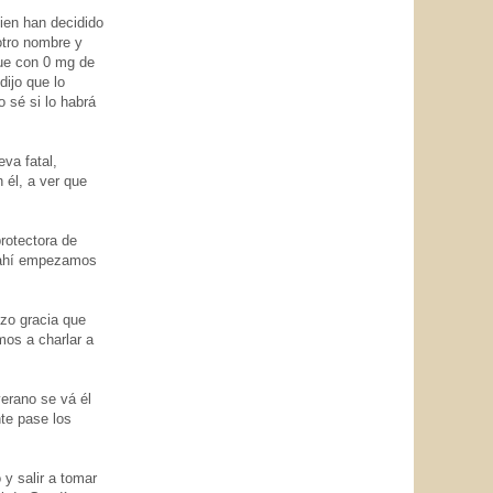
ien han decidido
 otro nombre y
que con 0 mg de
dijo que lo
 sé si lo habrá
va fatal,
 él, a ver que
protectora de
y ahí empezamos
izo gracia que
mos a charlar a
erano se vá él
nte pase los
y salir a tomar