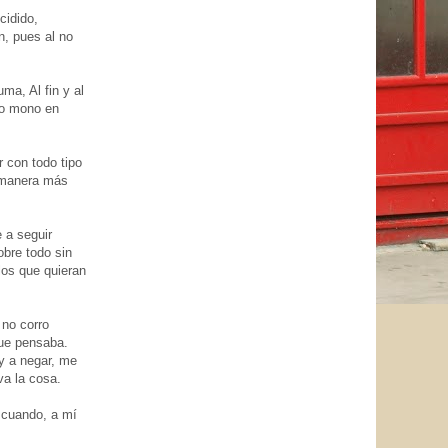
cidido,
, pues al no
ma, Al fin y al
ho mono en
 con todo tipo
a manera más
 a seguir
obre todo sin
llos que quieran
 no corro
que pensaba.
y a negar, me
va la cosa.
 cuando, a mí