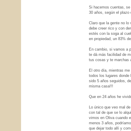
Si hacemos cuentas, se 
30 años, según el plazo 
Claro que la gente no lo
debe creer rico y con der
estés con la soga al cu
en propiedad, un 83% de
En cambio, si vamos a pa
te dá más facilidad de 
tus cosas y te marchas 
El otro día, mientras me
todos los lugares donde 
sido 5 años seguidos, de
misma casa!!!
Que en 24 años he vivido
Lo único que veo mal de 
con tal de que se lo alq
vimos en Oliva cuando e
menos 3 años, podríamos 
que dejar todo allí y co