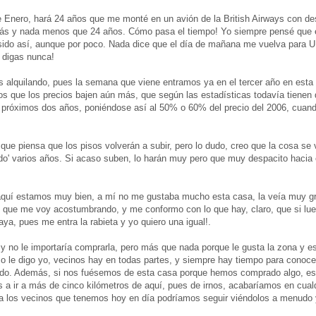
e Enero, hará 24 años que me monté en un avión de la British Airways con de
ás y nada menos que 24 años. Cómo pasa el tiempo! Yo siempre pensé que e
ido así, aunque por poco. Nada dice que el día de mañana me vuelva para U
 digas nunca!
alquilando, pues la semana que viene entramos ya en el tercer año en esta
s que los precios bajen aún más, que según las estadísticas todavía tienen 
próximos dos años, poniéndose así al 50% o 60% del precio del 2006, cuand
que piensa que los pisos volverán a subir, pero lo dudo, creo que la cosa se v
do' varios años. Si acaso suben, lo harán muy pero que muy despacito hacia 
aquí estamos muy bien, a mí no me gustaba mucho esta casa, la veía muy 
ece que me voy acostumbrando, y me conformo con lo que hay, claro, que si l
aya, pues me entra la rabieta y yo quiero una igual!.
y no le importaría comprarla, pero más que nada porque le gusta la zona y e
o le digo yo, vecinos hay en todas partes, y siempre hay tiempo para conoc
ndo. Además, si nos fuésemos de esta casa porque hemos comprado algo, es
 ir a más de cinco kilómetros de aquí, pues de irnos, acabaríamos en cualq
 a los vecinos que tenemos hoy en día podríamos seguir viéndolos a menudo 