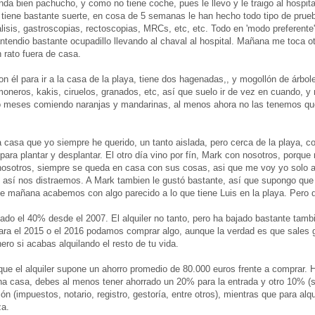
anda bien pachucho, y como no tiene coche, pues le llevo y le traigo al hospit
 tiene bastante suerte, en cosa de 5 semanas le han hecho todo tipo de prue
isis, gastroscopias, rectoscopias, MRCs, etc, etc. Todo en 'modo preferente'
endio bastante ocupadillo llevando al chaval al hospital. Mañana me toca ot
rato fuera de casa.
n él para ir a la casa de la playa, tiene dos hagenadas,, y mogollón de árbole
moneros, kakis, ciruelos, granados, etc, así que suelo ir de vez en cuando, y
evo meses comiendo naranjas y mandarinas, al menos ahora no las tenemos que
a casa que yo siempre he querido, un tanto aislada, pero cerca de la playa, c
ra plantar y desplantar. El otro día vino por fín, Mark con nosotros, porqu
 nosotros, siempre se queda en casa con sus cosas, asi que me voy yo solo a
y así nos distraemos. A Mark tambien le gustó bastante, así que supongo qu
 de mañana acabemos con algo parecido a lo que tiene Luis en la playa. Pero
ado el 40% desde el 2007. El alquiler no tanto, pero ha bajado bastante tamb
ra el 2015 o el 2016 podamos comprar algo, aunque la verdad es que sales
ro si acabas alquilando el resto de tu vida.
ue el alquiler supone un ahorro promedio de 80.000 euros frente a comprar. 
na casa, debes al menos tener ahorrado un 20% para la entrada y otro 10% (
ón (impuestos, notario, registro, gestoría, entre otros), mientras que para alqu
za.