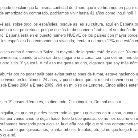
puede concluir que la misma cantidad de dinero que invertiríamos en pagar u
de amortización contratado, podríamos vivir hasta 41 años como inquilino!!!!
 vé así, sobre todo los españoles, porque así es su cultura, aquí en España 
echo a ser propietario, porque quizás te dá un cierto 'status', el ser dueño de
ello. España está en el puesto número NUEVE de los países con mayor porcen
 los españoles han comprado su vivienda, frente a un mero 17% que están en 
ises como Alemania o Suiza, la mayoría de la gente está de alquiler. Yo creo
movimiento, cuando te aburras de un lugar o una casa, con que des un mes de
a otro sitio. Y ya está. A mí eso me gusta mucho, digamos que soy más nóm
 aburría por no poder salir para evitar tentaciones de fumar, estuve haciendo 
he vivido en los últimos 24 años, y puedo decir que mi record de vivir en un 
sde Enero 2004 a Enero 2009, viví en mi piso de Londres. Cinco añitos ente
 en 19 casas diferentes, lo dice todo. Culo inquieto. De mal asiento.
alquilar, es que no puedes hacer todo lo que tu quisieras en tu casa, aunqu
uiles por varios años te dejan hacer todo lo que quieras, como nos ocurrió en
stábamos buscando para alquilar, la dueña nos dijo que si nos comprometíam
hacer lo que quisieramos, plantar árboles frutales, etc, claro que luego te va
mo que nó.