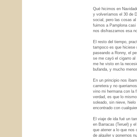
Qué hicimos en Navidade
y volveríamos el 30 de D
social, pero las cosas al
fuimos a Pamplona casi d
nos disfraszamos esa noc
El resto del tiempo, pra
tampoco es que hiciese 
paseando a Ronny, el per
se me cayó el cigarro al
me he visto en la neces
bufanda, y mucho menos,
En un principio nos íba
carretera y no queriamos
vino mi hermana con la f
verdad, es que lo mismo 
soleado, sin nieve, hiel
encontrado con cualquie
El viaje de ida fué un t
en Barracas (Teruel) y e
que atener a lo que nos 
de alquiler y ponernos 