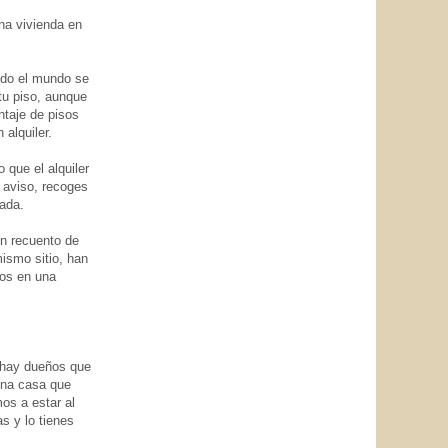
na vivienda en
todo el mundo se
 tu piso, aunque
taje de pisos
alquiler.
 que el alquiler
 aviso, recoges
ada.
un recuento de
mismo sitio, han
ros en una
e hay dueños que
 una casa que
os a estar al
s y lo tienes