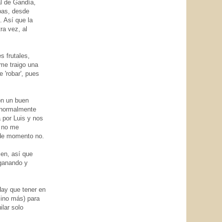
al de Gandía,
bas, desde
. Así que la
ra vez, al
s frutales,
 me traigo una
 'robar', pues
on un buen
e normalmente
 por Luis y nos
e no me
 de momento no.
ien, así que
 ganando y
Hay que tener en
sino más) para
ilar solo