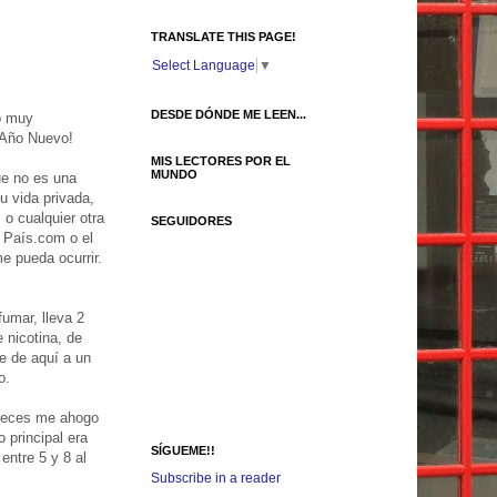
TRANSLATE THIS PAGE!
Select Language
▼
DESDE DÓNDE ME LEEN...
go muy
z Año Nuevo!
MIS LECTORES POR EL
MUNDO
ue no es una
u vida privada,
 o cualquier otra
SEGUIDORES
l País.com o el
e pueda ocurrir.
umar, lleva 2
 nicotina, de
e de aquí a un
o.
a veces me ahogo
 principal era
SÍGUEME!!
entre 5 y 8 al
Subscribe in a reader