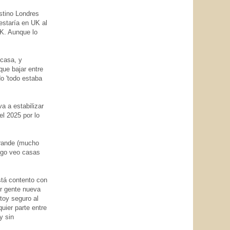
stino Londres
staría en UK al
K. Aunque lo
 casa, y
que bajar entre
o 'todo estaba
a a estabilizar
el 2025 por lo
grande (mucho
uego veo casas
stá contento con
er gente nueva
toy seguro al
uier parte entre
y sin