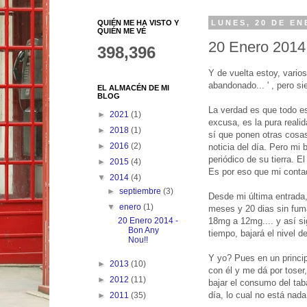
QUIÉN ME HA VISTO Y
LUNES, 20 DE EN
QUIÉN ME VÉ
20 Enero 2014
398,396
Y de vuelta estoy, vario
abandonado... ' , pero s
EL ALMACÉN DE MI
BLOG
La verdad es que todo e
►
2021
(1)
excusa, es la pura realid
►
2018
(1)
sí que ponen otras cosas,
►
2016
(2)
noticia del día. Pero mi
periódico de su tierra. 
►
2015
(4)
Es por eso que mi contad
▼
2014
(4)
►
septiembre
(3)
Desde mi última entrada,
▼
enero
(1)
meses y 20 dias sin fumar
18mg a 12mg.... y así s
20 Enero 2014 -
Bon Any
tiempo, bajará el nivel 
Nou!!
Y yo? Pues en un princip
►
2013
(10)
con él y me dá por toser
►
2012
(11)
bajar el consumo del tab
día, lo cual no está nada
►
2011
(35)