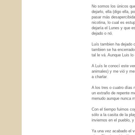
No somos los únicos que
dejarlo, ella (digo ella,
pasar más desapercibida
nicotina, lo cual es estu
dejaría el Lunes y que e
dejado o nó.
Luís tambien ha dejado d
tambien se ha encerrado 
tal le vá. Aunque Luis l
A Luís le conocí este ve
animales) y me vió y me 
a charlar.
A los tres o cuatro días
un extraño de repente me
menudo aunque nunca ma
Con el tiempo fuimos co
sólo a la casita de la p
inviernos en el pueblo, y 
Ya una vez acabado el v