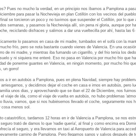
s? Pues no mucho la verdad, en un principio nos íbamos a Pamplona a pas
iciembre para pasar la Nochevieja en plan Cotillón con los vecinos del pueblo
 final se torcieron un poco y no tuvimos que suspender el Cotillón, por lo que a
os semanas, y pasamos la Nochevieja allí, sin pena ni gloria, aunque por ha
he, reciclando disfraces y salimos a dar una vueltecilla por ahí, hasta las 6
cticamente lo pasamos en casa de mi madre, tumbados en el sofá con la mant
mucho frío, pero se nota bastante cuando vienes de Valencia. En una ocasión
ro de mi madre, y mientras iba fumando un cigarrillo, y del frio tenía los de
 suelo y ni siquiera me enteré. Eso no pasa en Valencia por mucho frio que 
idad de ponerme guantes en Valencia, en ningún momento, por mucho frio que
 un gorro!
mos a ir en autobús a Pamplona, pues en plena Navidad, siempre hay problem
 arriesgarnos, y decidimos dejar el coche en casa e irnos en autobús, pero lu
amilia unos dias, y aprovechando que se iban el 22 de Diciembre, nos fuimos 
el viaje de ida, como el viaje de vuelta en autobús, no hubo problemas 'atmos
o o lluvia, vamos, que si nos hubiésemos llevado el coche, seguramente nos
r cosa menos sol.
anto catastrófico, tardamos 12 horas en ir de Valencia a Pamplona, se nos est
l seguro trató de darnos lo que 'nadie quería', al final y como encima era Do
ofrecía el seguro, y era llevarnos en taxi al Aeropuerto de Valencia para acce
nuevamente camino de Pamplona. Pero llegamos sanos y salvos después de t