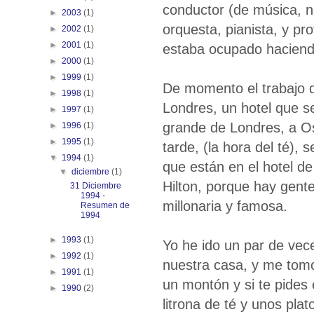
conductor (de música, no
►
2003
(1)
orquesta, pianista, y pr
►
2002
(1)
►
2001
(1)
estaba ocupado haciend
►
2000
(1)
►
1999
(1)
De momento el trabajo qu
►
1998
(1)
Londres, un hotel que s
►
1997
(1)
grande de Londres, a Os
►
1996
(1)
►
1995
(1)
tarde, (la hora del té), 
▼
1994
(1)
que están en el hotel d
▼
diciembre
(1)
Hilton, porque hay gente
31 Diciembre
1994 -
millonaria y famosa.
Resumen de
1994
►
1993
(1)
Yo he ido un par de vece
►
1992
(1)
nuestra casa, y me tomo
►
1991
(1)
un montón y si te pides 
►
1990
(2)
litrona de té y unos pla