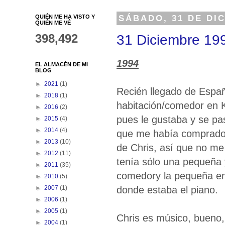
QUIÉN ME HA VISTO Y
SÁBADO, 31 DE DI
QUIÉN ME VÉ
398,492
31 Diciembre 19
1994
EL ALMACÉN DE MI
BLOG
►
2021
(1)
Recién llegado de Españ
►
2018
(1)
habitación/comedor en K
►
2016
(2)
pues le gustaba y se pa
►
2015
(4)
►
2014
(4)
que me había comprado.
►
2013
(10)
de Chris, así que no me 
►
2012
(11)
tenía sólo una pequeña 
►
2011
(35)
comedory la pequeña en l
►
2010
(5)
donde estaba el piano.
►
2007
(1)
►
2006
(1)
►
2005
(1)
Chris es músico, bueno, 
►
2004
(1)