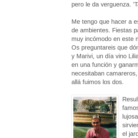
pero le da verguenza. 'T
Me tengo que hacer a es
de ambientes. Fiestas p
muy incómodo en este mu
Os preguntareis que dón
y Marivi, un día vino Lil
en una función y ganarme
necesitaban camareros, p
allá fuimos los dos.
Resul
famos
lujos
sirvi
el ja