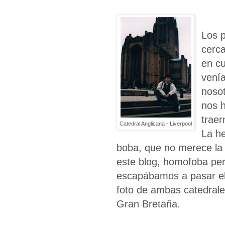
Los p
cerc
en c
venía
noso
nos h
traer
Catedral Anglicana - Liverpool
La h
boba, que no merece la
este blog, homofoba pe
escapábamos a pasar el 
foto de ambas catedrale
Gran Bretaña.