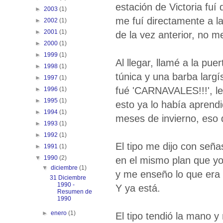
estación de Victoria fuí
►
2003
(1)
me fuí directamente a l
►
2002
(1)
►
2001
(1)
de la vez anterior, no me 
►
2000
(1)
►
1999
(1)
Al llegar, llamé a la pu
►
1998
(1)
túnica y una barba larg
►
1997
(1)
fué 'CARNAVALES!!!', le 
►
1996
(1)
►
1995
(1)
esto ya lo había aprendi
►
1994
(1)
meses de invierno, eso 
►
1993
(1)
►
1992
(1)
El tipo me dijo con seña
►
1991
(1)
▼
1990
(2)
en el mismo plan que yo 
▼
diciembre
(1)
y me enseño lo que era 
31 Diciembre
1990 -
Y ya está.
Resumen de
1990
►
enero
(1)
El tipo tendió la mano y