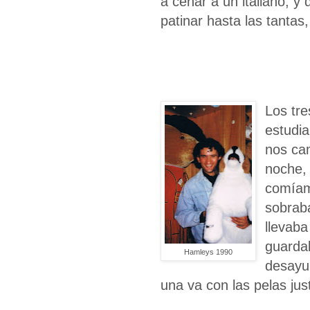
a cenar a un italiano, y
patinar hasta las tantas
Los tr
estudia
nos cam
noche,
comíamo
sobraba
llevaba
guardab
Hamleys 1990
desayu
una va con las pelas jus