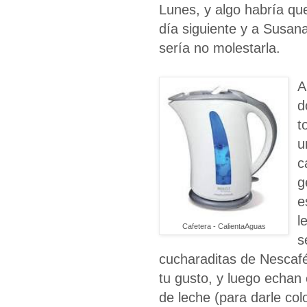
Lunes, y algo habría qu
día siguiente y a Susan
sería no molestarla.
A
d
t
u
c
g
e
l
Cafetera - CalientaAguas
s
cucharaditas de Nescafé
tu gusto, y luego echan 
de leche (para darle col