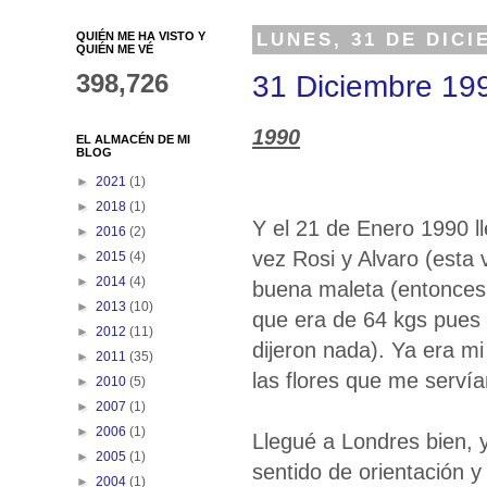
QUIÉN ME HA VISTO Y
LUNES, 31 DE DICI
QUIÉN ME VÉ
398,726
31 Diciembre 19
1990
EL ALMACÉN DE MI
BLOG
►
2021
(1)
►
2018
(1)
Y el 21 de Enero 1990 ll
►
2016
(2)
vez Rosi y Alvaro (esta
►
2015
(4)
►
2014
(4)
buena maleta (entonces n
►
2013
(10)
que era de 64 kgs pues
►
2012
(11)
dijeron nada). Ya era mi
►
2011
(35)
las flores que me serví
►
2010
(5)
►
2007
(1)
►
2006
(1)
Llegué a Londres bien, 
►
2005
(1)
sentido de orientación y
►
2004
(1)