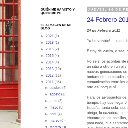
QUIÉN ME HA VISTO Y
JUEVES, 24 DE F
QUIÉN ME VÉ
24 Febrero 2011
EL ALMACÉN DE MI
BLOG
24 de Febrero 2011
►
2021
(1)
Ya he volvido! … o se d
►
2018
(1)
►
2016
(2)
Estoy de vuelta, o sea, 
►
2015
(4)
No se si os acordais de 
►
2014
(4)
un sitio a otro en un pl
►
2013
(10)
nuevas generaciones se e
►
2012
(11)
tontamente en estudios s
comunicación entre los a
▼
2011
(35)
otro así porque sí.
►
octubre
(2)
►
agosto
(1)
Para los aeropuertos de
►
junio
(3)
tiempo, hay que llegar 3 
España, tanta cola, que s
►
mayo
(5)
abrigo, la cazadora, el ch
►
abril
(4)
chatarra de los bolsillos
►
marzo
(6)
para nada, ni a sentarno
▼
febrero
(3)