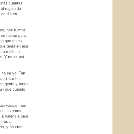
 unas cuantas
el regalo de
 en dia en
tos, nos fuimos
 se fueron para
ndo que antes
que tenía en ésa
a por última
e. Y no es así.
. no se yo. Tan
su!). En fin,
ta gente y tanto
 así que cuando
asi vacias, nos
nos llevamos
 a Valencia para
otros a
no, y no creo