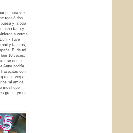
or primera vez
me regaló dos
buesa y la otra
 mucha tarta y
vinieron a verme
 Duh! - Tuve
mail y tarjetas,
spaña. El de mi
 leer 10 veces,
raro, se come
ue Anne podría
2 frasecitas con
 xq a sus viejs
cribe mi amiga
e móvil que
s gratis, yo no