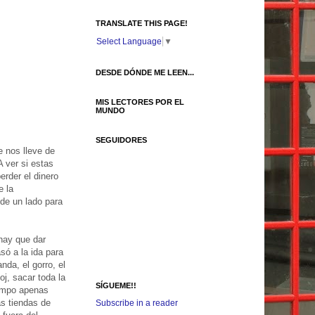
TRANSLATE THIS PAGE!
Select Language
▼
DESDE DÓNDE ME LEEN...
MIS LECTORES POR EL
MUNDO
SEGUIDORES
e nos lleve de
A ver si estas
rder el dinero
e la
de un lado para
hay que dar
só a la ida para
nda, el gorro, el
loj, sacar toda la
SÍGUEME!!
tiempo apenas
as tiendas de
Subscribe in a reader