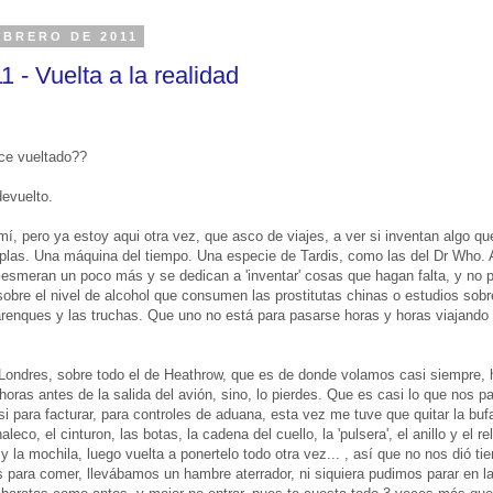
EBRERO DE 2011
 - Vuelta a la realidad
ice vueltado??
devuelto.
mí, pero ya estoy aqui otra vez, que asco de viajes, a ver si inventan algo qu
is plas. Una máquina del tiempo. Una especie de Tardis, como las del Dr Who. 
smeran un poco más y se dedican a 'inventar' cosas que hagan falta, y no pe
obre el nivel de alcohol que consumen las prostitutas chinas o estudios sobr
renques y las truchas. Que uno no está para pasarse horas y horas viajando 
 Londres, sobre todo el de Heathrow, que es de donde volamos casi siempre, 
horas antes de la salida del avión, sino, lo pierdes. Que es casi lo que nos pa
i para facturar, para controles de aduana, esta vez me tuve que quitar la bufa
aleco, el cinturon, las botas, la cadena del cuello, la 'pulsera', el anillo y el re
, y la mochila, luego vuelta a ponertelo todo otra vez... , así que no nos dió 
s para comer, llevábamos un hambre aterrador, ni siquiera pudimos parar en l