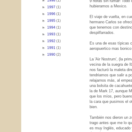
►
1998
(1)
9 horas sin fumar! Todo 
hubieramos a Mexico.
►
1997
(1)
►
1996
(1)
El viaje de vuelta, en c
►
1995
(1)
hermano Carlos se ofreci
que tenemos con destino
►
1994
(1)
despilfarrados.
►
1993
(1)
►
1992
(1)
Es una de esas típicas c
►
1991
(1)
aeropuertico mas bonico 
►
1990
(2)
La 'Air Nostrum', (la pr
vecina de la suegra de Ib
nos facturó la maleta di
tendriamos que salir a p
relajarnos más, al empez
una bolsita de cacahuete
la de Mark 17, aunque M
que los míos, pero bueno
la cara que pusimos el o
bien.
También nos dieron un zu
trago antes que me lo qu
es muy Inglés, educado y