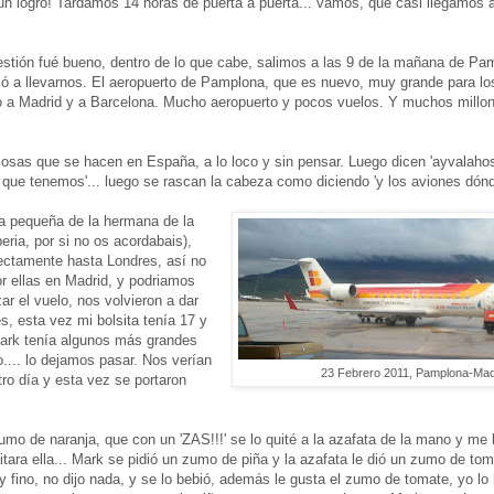
un logro! Tardamos 14 horas de puerta a puerta... vamos, que casi llegamos a
uestión fué bueno, dentro de lo que cabe, salimos a las 9 de la mañana de Pa
ó a llevarnos. El aeropuerto de Pamplona, que es nuevo, muy grande para lo
 a Madrid y a Barcelona. Mucho aeropuerto y pocos vuelos. Y muchos millo
osas que se hacen en España, a lo loco y sin pensar. Luego dicen 'ayvalahos
que tenemos'... luego se rascan la cabeza como diciendo 'y los aviones dónd
ima pequeña de la hermana de la
eria, por si no os acordabais),
rectamente hasta Londres, así no
or ellas en Madrid, y podriamos
ar el vuelo, nos volvieron a dar
s, esta vez mi bolsita tenía 17 y
ark tenía algunos más grandes
.... lo dejamos pasar. Nos verían
23 Febrero 2011, Pamplona-Mad
tro día y esta vez se portaron
mo de naranja, que con un 'ZAS!!!' se lo quité a la azafata de la mano y me 
itara ella... Mark se pidió un zumo de piña y la azafata le dió un zumo de t
 fino, no dijo nada, y se lo bebió, además le gusta el zumo de tomate, yo lo 