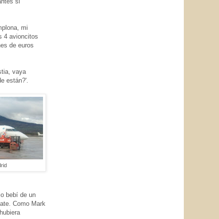
ntes si
mplona, mi
s 4 avioncitos
nes de euros
tia, vaya
e están?'.
rid
lo bebí de un
omate. Como Mark
hubiera