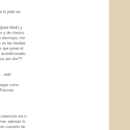
e lo pidió en
(para Mark) y
as y de chorizo
me desmayo, me
 en las tiendas
e que poner el
 acondicionado,
nos por olor??
.. eek!
aunque como
. Pancras
intención era ir
mer, además lo
es cuestión de