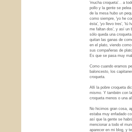
'mucha croqueta'... a to
pollo y la gente se pelea
de la mesa hubo un pequ
como siempre, 'yo he com
ésta', 'yo llevo tres', 't
me faltan dos', y así un 
sólo queda una croqueta 
quitan las ganas de comer
en el plato, viendo como
sus compañeras de plato y
Es que se pasa muy mal
Como cuando eramos peque
baloncesto, los capitane
croqueta.
Allí la pobre croqueta di
mismo. Y también con la
croqueta menos o una al
No hicimos gran cosa, ap
estaba muy enfadado con
así que la gente se habrá
mencionar a todo el mun
aparecer en mi blog, y 