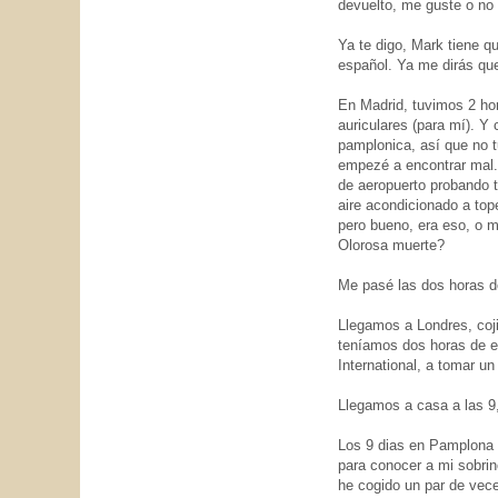
devuelto, me guste o no 
Ya te digo, Mark tiene qu
español. Ya me dirás que 
En Madrid, tuvimos 2 ho
auriculares (para mí). Y
pamplonica, así que no
empezé a encontrar mal.
de aeropuerto probando 
aire acondicionado a to
pero bueno, era eso, o mo
Olorosa muerte?
Me pasé las dos horas de
Llegamos a Londres, coji
teníamos dos horas de es
International, a tomar u
Llegamos a casa a las 9,
Los 9 dias en Pamplona n
para conocer a mi sobri
he cogido un par de vec