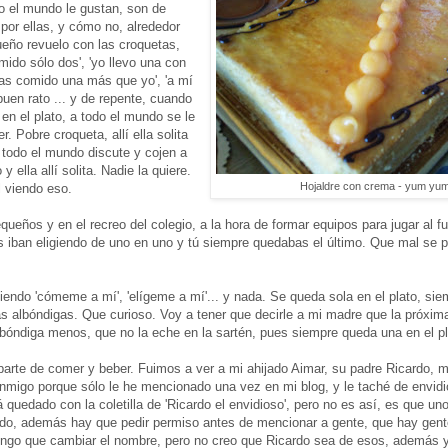
do el mundo le gustan, son de
 por ellas, y cómo no, alrededor
eño revuelo con las croquetas,
ido sólo dos', 'yo llevo una con
ú has comido una más que yo', 'a mí
buen rato ... y de repente, cuando
en el plato, a todo el mundo se le
. Pobre croqueta, allí ella solita
 todo el mundo discute y cojen a
 ella allí solita. Nadie la quiere.
Hojaldre con crema - yum yum
 viendo eso.
ños y en el recreo del colegio, a la hora de formar equipos para jugar al fu
s iban eligiendo de uno en uno y tú siempre quedabas el último. Que mal se 
ciendo 'cómeme a mí', 'elígeme a mí'... y nada. Se queda sola en el plato, si
s albóndigas. Que curioso. Voy a tener que decirle a mi madre que la próxim
bóndiga menos, que no la eche en la sartén, pues siempre queda una en el pl
arte de comer y beber. Fuimos a ver a mi ahijado Aimar, su padre Ricardo, m
migo porque sólo le he mencionado una vez en mi blog, y le taché de envidi
 quedado con la coletilla de 'Ricardo el envidioso', pero no es así, es que u
do, además hay que pedir permiso antes de mencionar a gente, que hay gent
tengo que cambiar el nombre, pero no creo que Ricardo sea de esos, además