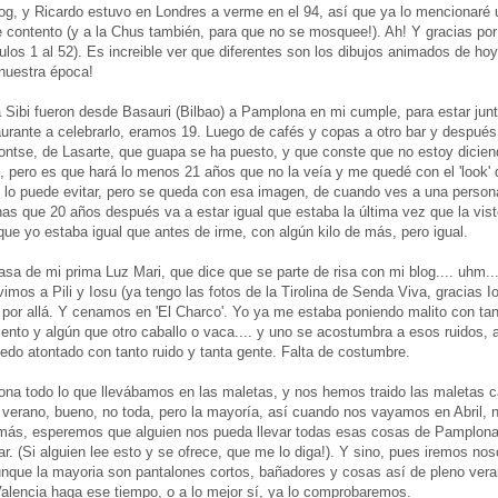
log, y Ricardo estuvo en Londres a verme en el 94, así que ya lo mencionaré
contento (y a la Chus también, para que no se mosquee!). Ah! Y gracias por 
ulos 1 al 52). Es increible ver que diferentes son los dibujos animados de hoy
nuestra época!
a Sibi fueron desde Basauri (Bilbao) a Pamplona en mi cumple, para estar jun
urante a celebrarlo, eramos 19. Luego de cafés y copas a otro bar y después
ontse, de Lasarte, que guapa se ha puesto, y que conste que no estoy dicie
 pero es que hará lo menos 21 años que no la veía y me quedé con el 'look' 
 lo puede evitar, pero se queda con esa imagen, de cuando ves a una person
nas que 20 años después va a estar igual que estaba la última vez que la vist
e yo estaba igual que antes de irme, con algún kilo de más, pero igual.
a de mi prima Luz Mari, que dice que se parte de risa con mi blog.... uhm..
mos a Pili y Iosu (ya tengo las fotos de la Tirolina de Senda Viva, gracias Io
ia por allá. Y cenamos en 'El Charco'. Yo ya me estaba poniendo malito con tan
 viento y algún que otro caballo o vaca.... y uno se acostumbra a esos ruidos,
do atontado con tanto ruido y tanta gente. Falta de costumbre.
a todo lo que llevábamos en las maletas, y nos hemos traido las maletas c
 verano, bueno, no toda, pero la mayoría, así cuando nos vayamos en Abril, 
más, esperemos que alguien nos pueda llevar todas esas cosas de Pamplona
r. (Si alguien lee esto y se ofrece, que me lo diga!). Y sino, pues iremos nos
unque la mayoria son pantalones cortos, bañadores y cosas así de pleno vera
alencia haga ese tiempo, o a lo mejor sí, ya lo comprobaremos.