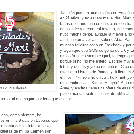
También pasé mi cumpleaños en España p
en 21 años, y no estuvo mal el día, Mark 
tartas enormes, una de chocolate con fram
de hojaldre y crema, mi favorita, comimos
hubo mucha gente, aunque la mayoría no 
a mí, fueron a ver a mi sobrino Alex. Pah!
muchas felicitaciones en Facebook y por e
y algún que otro SMS de gente de UK y E
amiga Anne es siempre igual, lo tengo que
porque si no, no me entero. Escribe muy 
letras y demás y yo no me entero. Creo q
escribir la historia de Romeo y Julieta en 
el móvil, 'Rmeo s lio cn Juli, tio k mal ryo
no ls mola nda.... Kdmos y t qnto'. Así es
te con Frambuesa
Anne, y encima tiene una oferta de esas d
puede mandar siete millones de SMS al me
tanto, ni que pagara por letra que escribe.
ucho, como siempre, he
os en mis 9 dias en España, que
 había coliflor frita, sí habia
roquetas de mi tía Carmen son