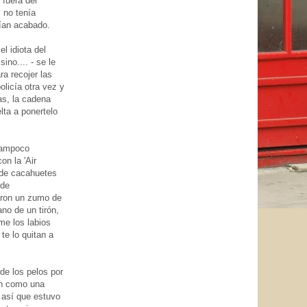
 fuera del
 no tenía
bían acabado.
 idiota del
ino.... - se le
ra recojer las
olicía otra vez y
tas, la cadena
elta a ponertelo
 tampoco
n la 'Air
a de cacahuetes
 de
eron un zumo de
no de un tirón,
me los labios
te lo quitan a
de los pelos por
an como una
 así que estuvo