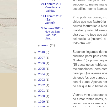
'duty-free' que ya no so
24 Febrero 2011
aeropuerto, menos mal qu
- Vuelta a la
bocadillos, como ibamos 
realidad
14 Febrero 2011
Y no pudimos comer, mue
- San
chico que nos facturó la 
Valentín
ocurrió facturarlas a Mad
3 Febrero 2011 -
maletas y salir del aerop
Hoy es San
otra vez me tuve que quit
Blás, plís,
plás..
del cuello, la 'pulsera', e
todo otra vez.
►
enero
(11)
Sudando llegamos de nuev
►
2010
(5)
pudimos parar para come
►
2007
(1)
Nostrum' (la prima peque
►
2006
(1)
(15 cacahuetes había exa
reclamaciones, pero est
►
2005
(1)
naranja. Que apenas nos d
►
2004
(1)
diciendo 'es que vamos a
►
2003
(1)
con el zumo. Apenas son 
►
2002
(1)
no ser que te lo bebas d
►
2001
(1)
Vicente vino a esperarn
►
2000
(1)
no fumar tantas horas, 
►
1999
(1)
jaulas donde se metia la