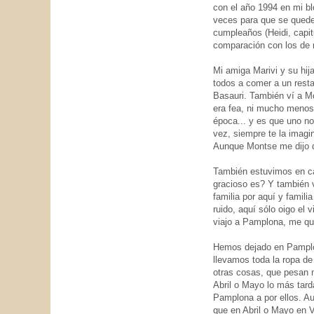
con el año 1994 en mi b
veces para que se quede 
cumpleaños (Heidi, capit
comparación con los de 
Mi amiga Marivi y su hij
todos a comer a un resta
Basauri. También ví a M
era fea, ni mucho menos,
época... y es que uno no
vez, siempre te la imagi
Aunque Montse me dijo qu
También estuvimos en cas
gracioso es? Y también vi
familia por aquí y famil
ruido, aquí sólo oigo el
viajo a Pamplona, me que
Hemos dejado en Pamplon
llevamos toda la ropa de
otras cosas, que pesan 
Abril o Mayo lo más tarda
Pamplona a por ellos. A
que en Abril o Mayo en V