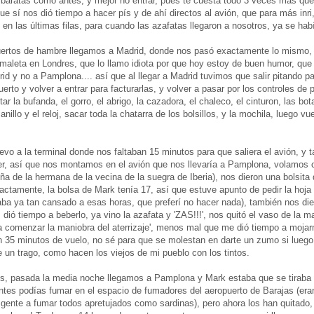
n baratas como antes, y mejor no entrar, pues te cuesta todo 3 veces más que
e sí nos dió tiempo a hacer pís y de ahí directos al avión, que para más inri,
en las últimas filas, para cuando las azafatas llegaron a nosotros, ya se ha
rtos de hambre llegamos a Madrid, donde nos pasó exactamente lo mismo, el
maleta en Londres, que lo llamo idiota por que hoy estoy de buen humor, que s
rid y no a Pamplona.... así que al llegar a Madrid tuvimos que salir pitando pa
uerto y volver a entrar para facturarlas, y volver a pasar por los controles de p
ar la bufanda, el gorro, el abrigo, la cazadora, el chaleco, el cinturon, las bo
l anillo y el reloj, sacar toda la chatarra de los bolsillos, y la mochila, luego vu
o a la terminal donde nos faltaban 15 minutos para que saliera el avión, y
r, así que nos montamos en el avión que nos llevaría a Pamplona, volamos co
ña de la hermana de la vecina de la suegra de Iberia), nos dieron una bolsit
ctamente, la bolsa de Mark tenía 17, así que estuve apunto de pedir la hoja
aba ya tan cansado a esas horas, que preferí no hacer nada), también nos di
ió tiempo a beberlo, ya vino la azafata y 'ZAS!!!', nos quitó el vaso de la ma
 comenzar la maniobra del aterrizaje', menos mal que me dió tiempo a mojar
35 minutos de vuelo, no sé para que se molestan en darte un zumo si luego 
e un trago, como hacen los viejos de mi pueblo con los tintos.
os, pasada la media noche llegamos a Pamplona y Mark estaba que se tiraba 
antes podías fumar en el espacio de fumadores del aeropuerto de Barajas (er
 gente a fumar todos apretujados como sardinas), pero ahora los han quitado,