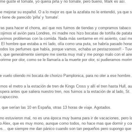
me guste el tomate, yo queria piña y no tomate, pero bueno, Mark es así.
e mejorar su español. O a lo mejor es que la azafata no le entendió, ya que s
tiene de parecido 'piña' y 'tomate'.
ras para hacer el chorra, así que nos fuimos de tiendas y compramos tabaco 
 cojimos el avión para Londres, mi madre nos hizo bocatas de tortilla de patat
 tuvimos problemas con la comida. Nada más sentarme en mi asiento, casi 
 El hombre que estaba a mi lado, olía como una puta, se habría pasado horas
todos los perfumes que había, porque vamos, echaba un pestazooooo!! - Tuv
pe, que generalmente siempre me sienta muy mal y me pongo malo con el aire
rirme por olor, como se le llamaría a la muerte por olor, si pudieramos morir
 vuelo oliendo mi bocata de chorizo Pamplonica, para no oler a ese hombre..
mos el metro a la estación de tren de Kings Cross y allí el tren hasta Hull, 
pera antes que saliera nuestro tren, nos fuimos a la estación de al lado, St
n capuccino.
 que serían las 10 en España, otras 13 horas de viaje. Agotados.
o estuvieron mal, no es una época muy buena para ir de vacaciones, pero la 
no Alex, que es muy mono, aunque como todos, no hace mas que dormir y co
es... que siempre me dan pánico cuando son tan pequeños pero supongo que 