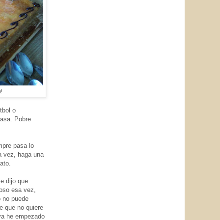
!
tbol o
pasa. Pobre
empre pasa lo
a vez, haga una
ato.
e dijo que
oso esa vez,
no no puede
e que no quiere
 ya he empezado