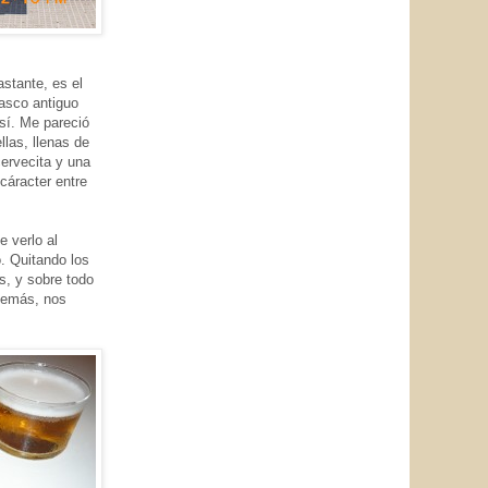
stante, es el
casco antiguo
así. Me pareció
llas, llenas de
ervecita y una
cáracter entre
e verlo al
 Quitando los
as, y sobre todo
 demás, nos