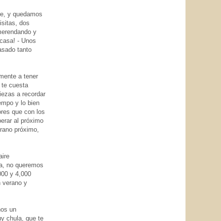
re, y quedamos
sitas, dos
merendando y
 casa! - Unos
asado tanto
mente a tener
 te cuesta
iezas a recordar
empo y lo bien
res que con los
erar al próximo
rano próximo,
aire
sa, no queremos
000 y 4,000
n verano y
nos un
uy chula, que te