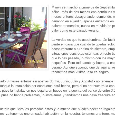
Mariví se marchó a primeros de Septiemb
sólos, más de dos meses con contínuas vi
meses enteros desayunando, comiendo, 
cenando en el jardin, apenas entramos en
calores tremendos, nunca en mi vida he p
calor como este pasado verano.
La verdad es que te acostumbras tán fácil
gente en casa que cuando te quedas sólo,
acostumbrarte a tu rutina de siempre, emp
situaciones concretas ocurridas en este ti
que lo has pasado, lo mismo con los mayo
pequeños. Pero todo acaba y bueno, a esp
verano! Aunque supongo que de aquí al ve
tendremos más visitas, eso es seguro.
stado 3 meses enteros sin apenas dormir, Junio, Julio y Agosto! - no tenemos 
unque la instalación por conductos está hecha, pero al no ser nuestra la ca
, pues la instalacíon nos dejaría un hueco en la cuenta del banco de entre 3,
a, pues no habría problemas, lo instalamos y tendríamos una casa fresquita e
ructora que lleva los pareados éstos y lo mucho que pueden hacer es regalar
dores ya tenemos uno en cada habitación, en la nuestra, tenemos una torre, m