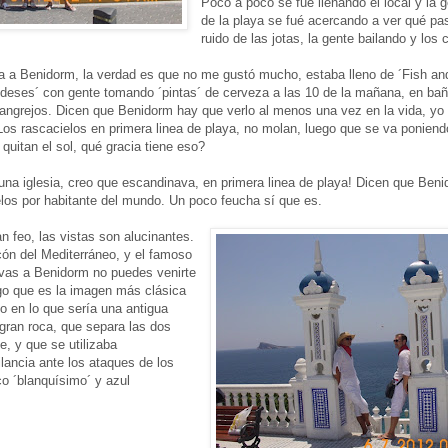
Poco a poco se fué llenando el local y la g
de la playa se fué acercando a ver qué pa
ruido de las jotas, la gente bailando y los 
ta a Benidorm, la verdad es que no me gustó mucho, estaba lleno de ´Fish an
landeses´ con gente tomando ´pintas´ de cerveza a las 10 de la mañana, en bañ
cangrejos. Dicen que Benidorm hay que verlo al menos una vez en la vida, yo
Los rascacielos en primera linea de playa, no molan, luego que se va poniendo
quitan el sol, qué gracia tiene eso?
na iglesia, creo que escandinava, en primera linea de playa! Dicen que Beni
los por habitante del mundo. Un poco feucha sí que es.
n feo, las vistas son alucinantes.
ón del Mediterráneo, y el famoso
 vas a Benidorm no puedes venirte
ngo que es la imagen más clásica
to en lo que sería una antigua
gran roca, que separa las dos
e, y que se utilizaba
ilancia ante los ataques de los
co ´blanquísimo´ y azul