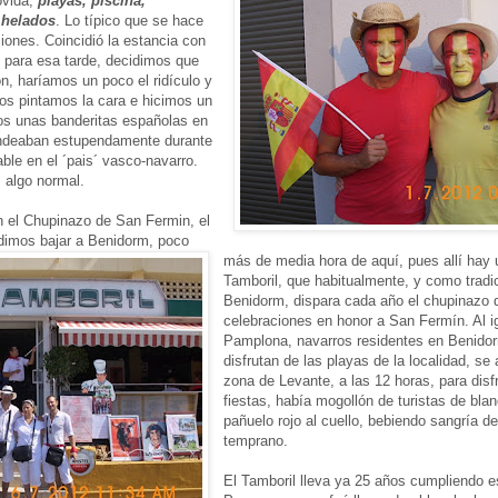
ovida,
playas, piscina,
 helados
. Lo típico que se hace
ones. Coincidió la estancia con
 y para esa tarde, decidimos que
ón, haríamos un poco el ridículo y
os pintamos la cara e hicimos un
s unas banderitas españolas en
 ondeaban estupendamente durante
ble en el ´pais´ vasco-navarro.
 algo normal.
 el Chupinazo de San Fermin, el
cidimos bajar a Benidorm, poco
más de media hora de aquí, pues allí hay u
Tamboril, que habitualmente, y como tradi
Benidorm, dispara cada año el chupinazo 
celebraciones en honor a San Fermín. Al i
Pamplona, navarros residentes en Benidor
disfrutan de las playas de la localidad, se
zona de Levante, a las 12 horas, para disfr
fiestas, había mogollón de turistas de bla
pañuelo rojo al cuello, bebiendo sangría d
temprano.
El Tamboril lleva ya 25 años cumpliendo es