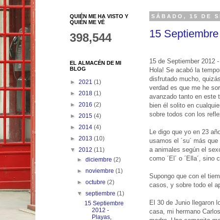
QUIÉN ME HA VISTO Y
SÁBADO, 15 DE 
QUIÉN ME VÉ
15 Septiembre 
398,544
15 de Septiember 2012 
EL ALMACÉN DE MI
BLOG
Hola! Se acabó la tempo
disfrutado mucho, quizá
►
2021
(1)
verdad es que me he sor
►
2018
(1)
avanzado tanto en este 
►
2016
(2)
bien él solito en cualqui
sobre todos con los refl
►
2015
(4)
►
2014
(4)
Le digo que yo en 23 año
►
2013
(10)
usamos el ´su´ más que 
a animales según el sexo
▼
2012
(11)
como ´El´ o ´Ella´, sino
►
diciembre
(2)
►
noviembre
(1)
Supongo que con el tiemp
►
octubre
(2)
casos, y sobre todo el a
▼
septiembre
(1)
El 30 de Junio llegaron 
15 Septiembre
2012 -
casa, mi hermano Carlos 
Playas,