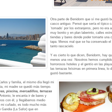
Otra parte de Benidorm que sí me gustó ba
casco antiguo. Pensé que sería el típico 
´tomado´ por los extranjeros, pero no era 
muy bonito y en plan laberinto, calles estre
tiendas y bares donde poder tomarte una c
tapa. Menos mal que se ha conservado el 
tanto rascacielo.
Y es cierto lo que dicen, Benidorm, hay qu
menos una vez. Nosotros hemos cumplido.
horrorosos hoteles y el gentío en las play
las terrazas feísimas en primera linea, lo
gustó bastante.
rlos y familia, el mismo día llegó mi
ia, mi madre se quedó más tiempo.
yas, piscina, mercadillos, terrazas
Antonio, le encanta ir de bares y
mos con él, y llegábamos medio
n mi cuñado, es todo mucho más
e Gandia (La Safor) que en