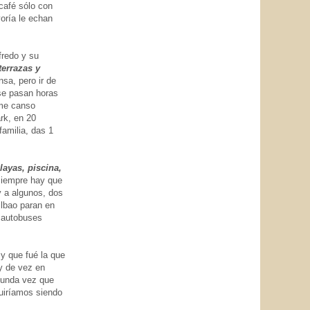
 café sólo con
yoría le echan
fredo y su
terrazas y
nsa, pero ir de
 se pasan horas
 me canso
rk, en 20
amilia, das 1
layas, piscina,
 siempre hay que
y a algunos, dos
ilbao paran en
 autobuses
 y que fué la que
y de vez en
egunda vez que
guiríamos siendo