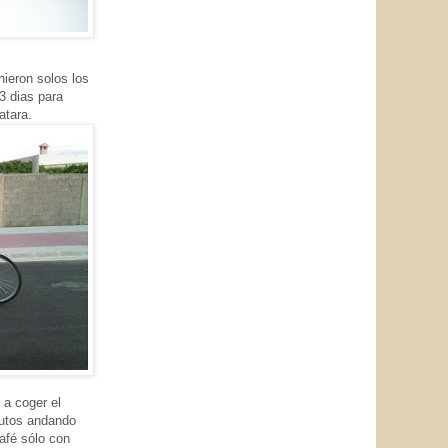
nieron solos los
3 dias para
atara.
 a coger el
nutos andando
afé sólo con