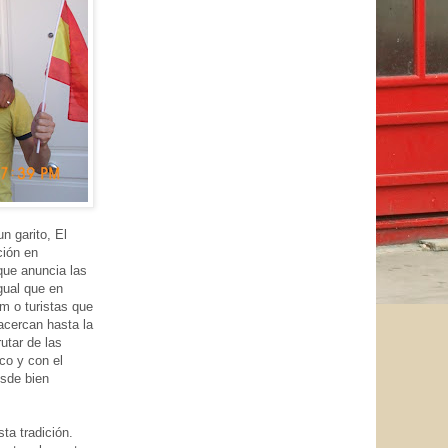
n garito, El
ción en
que anuncia las
gual que en
m o turistas que
 acercan hasta la
utar de las
nco y con el
esde bien
ta tradición.