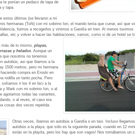
a te ponían un pedazo de tapa de
a y tapa.
e estos últimos (se llevaron a mi
mis hermanas (Toñi) con mi sobrino Ion, el marido tenía que currar, así que vi
Valencia, fuimos a recogerlos y vinimos a Gandía en tren. Al menos tuvimos 
allas, etc y volver a hacer las habitaciones, vamos, como si de un hotel se tr
o más de lo mismo,
playas,
errazas y helados
. Aunque un
a que nosotros no tenemos
en autobús, asi que íbamos a la
ay 1500 metros, pero mi hermana
 haciendo compra en Eroski en
 rodilla un tanto pocha. Pero
solíamos ir los 4 en bici a la
 y Mark con mi sobrino Ion, o al
e agotamos todas las variantes,
dando, o al reves, el caso era
ma cosas dos veces repetida.
Otras veces, íbamos en autobús a Gandía o en taxi. Incluso llegamos
autobús a la playa, que sólo es la siguiente parada, cuando en 12 mi
estás en la playita, pero los hay que son vagos! Nos tomábamos un c