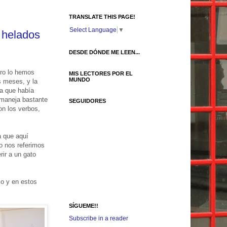
TRANSLATE THIS PAGE!
Select Language
▼
y helados
DESDE DÓNDE ME LEEN...
ero lo hemos
MIS LECTORES POR EL
MUNDO
s meses, y la
a que había
 maneja bastante
SEGUIDORES
on los verbos,
a que aquí
o nos referimos
rir a un gato
co y en estos
SÍGUEME!!
Subscribe in a reader