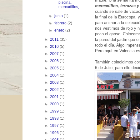
madre. Una semanita m
piscina,
mercadillos, terrazas y
mercadillos,...
cuando se sale de vacaci
►
junio
(1)
la final de la Eurocopa,
para animar a la selecci
►
febrero
(2)
nos vestimos de rojo y n
►
enero
(2)
poco el ganso. Colocamo
la pared del jardín que
►
2011
(35)
todo el día. Algo impensa
►
2010
(5)
Pero aquí en Valencia es
►
2007
(1)
►
2006
(1)
También coincidimos con
6 de Julio, para ello de
►
2005
(1)
►
2004
(1)
►
2003
(1)
►
2002
(1)
►
2001
(1)
►
2000
(1)
►
1999
(1)
►
1998
(1)
►
1997
(1)
►
1996
(1)