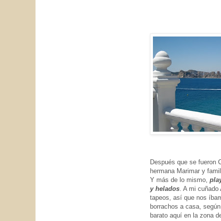
Después que se fueron Ca
hermana Marimar y famil
Y más de lo mismo,
pla
y helados
. A mi cuñado 
tapeos, así que nos íba
borrachos a casa, segú
barato aquí en la zona d