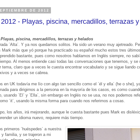
SEPTIEMBRE DE 2012
2012 - Playas, piscina, mercadillos, terrazas 
-
Playas, piscina, mercadillos, terrazas y helados
rada ´Alta´. Y ya nos quedamos solitos. Ha sido un verano muy ajetreado. P
s Mark más que yó porque ha practicado su español mucho estos tres último
prendido bastante, pues como nosotros hablamos en Inglés siempre, no sabí
tiempo. Al menos entiende casi todas las conversaciones que tenemos, y se
er tema, claro que a veces le cuesta encontrar vocabulario y se sigue liando c
exivos y a veces se cabrea.
s en UK todavía me lío con algo tan sencillo como el ´él y ella´ (he o she), y
nada para dirigirnos a la persona en la mayoría de los casos, es como cuand
, usando ´El´ y ´Ella´, sin embargo en Inglés no se usa, no nos podemos refe
 como ´it´, usando la misma forma para cuando nos referimos a cosas.
o, los años, irá mejorando, aunque le cuesta bastante pues Mark es disléxi
prender un idioma nuevo, requiere más tiempo.
los primeros ´huéspedes´ a nuestra
y familia, y se trajeron a mi