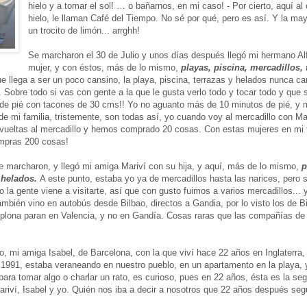
hielo y a tomar el sol! … o bañarnos, en mi caso! - Por cierto, aquí al
hielo, le llaman Café del Tiempo. No sé por qué, pero es así. Y la ma
un trocito de limón... arrghh!
Se marcharon el 30 de Julio y unos días después llegó mi hermano Al
mujer, y con éstos, más de lo mismo,
playas, piscina, mercadillos, 
e llega a ser un poco cansino, la playa, piscina, terrazas y helados nunca ca
. Sobre todo si vas con gente a la que le gusta verlo todo y tocar todo y que
 de pié con tacones de 30 cms!! Yo no aguanto más de 10 minutos de pié, y
e mi familia, tristemente, son todas así, yo cuando voy al mercadillo con Ma
ueltas al mercadillo y hemos comprado 20 cosas. Con estas mujeres en mi f
ompras 200 cosas!
e marcharon, y llegó mi amiga Mariví con su hija, y aquí, más de lo mismo,
p
y helados.
A este punto, estaba yo ya de mercadillos hasta las narices, pero
 la gente viene a visitarte, así que con gusto fuimos a varios mercadillos... 
ambién vino en autobús desde Bilbao, directos a Gandia, por lo visto los de B
plona paran en Valencia, y no en Gandía. Cosas raras que las compañías de
, mi amiga Isabel, de Barcelona, con la que viví hace 22 años en Inglaterra,
 1991, estaba veraneando en nuestro pueblo, en un apartamento en la playa, 
ra tomar algo o charlar un rato, es curioso, pues en 22 años, ésta es la s
ariví, Isabel y yo. Quién nos iba a decir a nosotros que 22 años después se