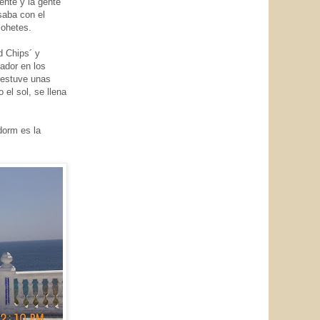
ente y la gente
saba con el
cohetes.
d Chips´ y
ador en los
 estuve unas
 el sol, se llena
dorm es la