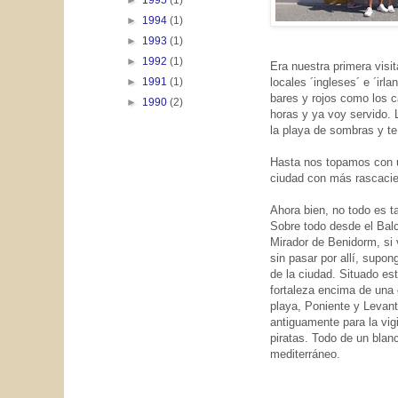
►
1995
(1)
►
1994
(1)
►
1993
(1)
►
1992
(1)
Era nuestra primera visi
locales ´ingleses´ e ´ir
►
1991
(1)
bares y rojos como los 
►
1990
(2)
horas y ya voy servido. 
la playa de sombras y te 
Hasta nos topamos con u
ciudad con más rascacie
Ahora bien, no todo es ta
Sobre todo desde el Balc
Mirador de Benidorm, si
sin pasar por allí, supo
de la ciudad. Situado es
fortaleza encima de una 
playa, Poniente y Levant
antiguamente para la vig
piratas. Todo de un blan
mediterráneo.