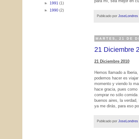
para mí, sea mejor en cu
►
1991
(1)
►
1990
(2)
Publicado por
JoseLondres
MARTES, 21 DE D
21 Diciembre 
21 Diciembre 2010
Hemos llamado a Iberia,
podemos hacer es viajar 
momento y viendo lo mal
hace gracia, pues como 
comprar no sólo comida 
buenos aires, la verdad, l
ya me dirás, para eso p
Publicado por
JoseLondres