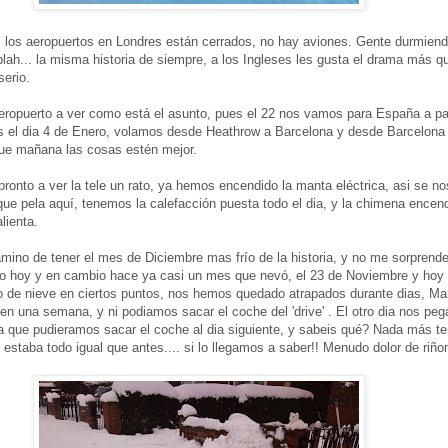
e, los aeropuertos en Londres están cerrados, no hay aviones. Gente durmiend
blah... la misma historia de siempre, a los Ingleses les gusta el drama más q
erio.
ropuerto a ver como está el asunto, pues el 22 nos vamos para España a pa
 el dia 4 de Enero, volamos desde Heathrow a Barcelona y desde Barcelon
ue mañana las cosas estén mejor.
onto a ver la tele un rato, ya hemos encendido la manta eléctrica, asi se nos
ue pela aquí, tenemos la calefacción puesta todo el dia, y la chimena encen
lienta.
no de tener el mes de Diciembre mas frío de la historia, y no me sorprende,
do hoy y en cambio hace ya casi un mes que nevó, el 23 de Noviembre y hoy
o de nieve en ciertos puntos, nos hemos quedado atrapados durante dias, Ma
si en una semana, y ni podiamos sacar el coche del 'drive' . El otro dia nos p
a que pudieramos sacar el coche al dia siguiente, y sabeis qué? Nada más te
estaba todo igual que antes.... si lo llegamos a saber!! Menudo dolor de riñone