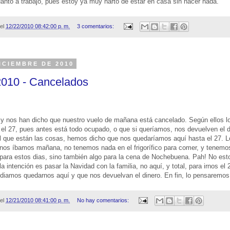
anto a trabajo, pues estoy ya muy harto de estar en casa sin hacer nada.
el
12/22/2010 08:42:00 p. m.
3 comentarios:
ICIEMBRE DE 2010
2010 - Cancelados
 y nos han dicho que nuestro vuelo de mañana está cancelado. Según ellos l
el 27, pues antes está todo ocupado, o que si queríamos, nos devuelven el d
 que están las cosas, hemos dicho que nos quedaríamos aquí hasta el 27. L
nos íbamos mañana, no tenemos nada en el frigorífico para comer, y tenemos
para estos dias, sino también algo para la cena de Nochebuena. Pah! No es
a intención es pasar la Navidad con la familia, no aquí, y total, para irnos el 2
odiamos quedarnos aquí y que nos devuelvan el dinero. En fin, lo pensaremos
el
12/21/2010 08:41:00 p. m.
No hay comentarios: