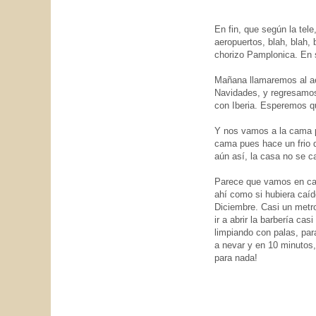
En fin, que según la tel
aeropuertos, blah, blah, 
chorizo Pamplonica. En s
Mañana llamaremos al ae
Navidades, y regresamos
con Iberia. Esperemos q
Y nos vamos a la cama pr
cama pues hace un frio q
aún así, la casa no se ca
Parece que vamos en cami
ahí como si hubiera caí
Diciembre. Casi un metr
ir a abrir la barbería ca
limpiando con palas, par
a nevar y en 10 minutos, 
para nada!