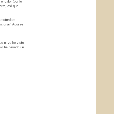
el calor (por lo
otra, así que
 Amsterdam
cionar'. Aqui es
e ni yo he visto
olo ha nevado un