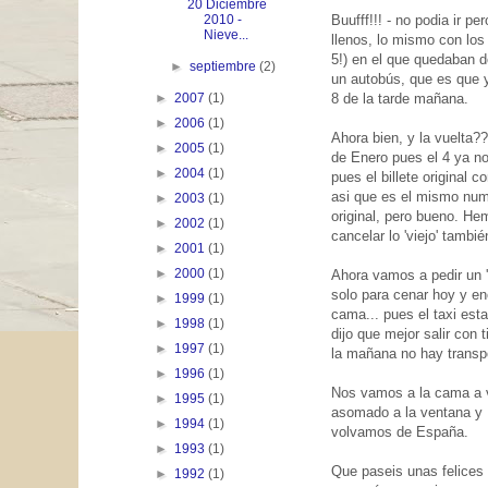
20 Diciembre
Buufff!!! - no podia ir 
2010 -
Nieve...
llenos, lo mismo con los
5!) en el que quedaban 
►
septiembre
(2)
un autobús, que es que 
8 de la tarde mañana.
►
2007
(1)
►
2006
(1)
Ahora bien, y la vuelta?
►
2005
(1)
de Enero pues el 4 ya no
►
2004
(1)
pues el billete original 
asi que es el mismo nume
►
2003
(1)
original, pero bueno. He
►
2002
(1)
cancelar lo 'viejo' tambié
►
2001
(1)
►
2000
(1)
Ahora vamos a pedir un '
solo para cenar hoy y en
►
1999
(1)
cama... pues el taxi est
►
1998
(1)
dijo que mejor salir con
►
1997
(1)
la mañana no hay transp
►
1996
(1)
Nos vamos a la cama a ve
►
1995
(1)
asomado a la ventana y …
►
1994
(1)
volvamos de España.
►
1993
(1)
Que paseis unas felices
►
1992
(1)