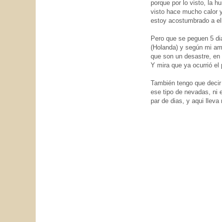
porque por lo visto, la h
visto hace mucho calor y
estoy acostumbrado a el
Pero que se peguen 5 di
(Holanda) y según mi ami
que son un desastre, en 
Y mira que ya ocurrió el 
También tengo que decir
ese tipo de nevadas, ni
par de dias, y aqui llev