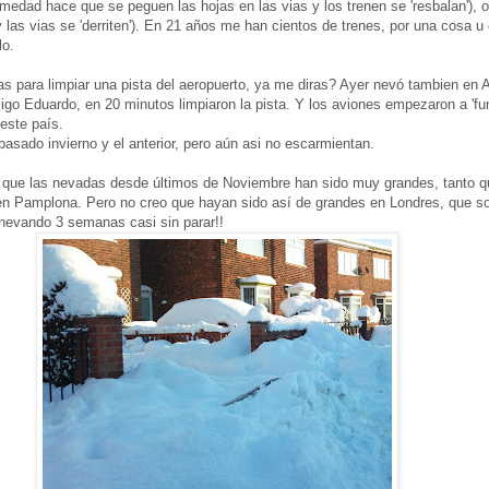
umedad hace que se peguen las hojas en las vias y los trenen se 'resbalan'), o 
 las vias se 'derriten'). En 21 años me han cientos de trenes, por una cosa u 
lo.
as para limpiar una pista del aeropuerto, ya me diras? Ayer nevó tambien en
go Eduardo, en 20 minutos limpiaron la pista. Y los aviones empezaron a 'fun
este país.
pasado invierno y el anterior, pero aún asi no escarmientan.
 que las nevadas desde últimos de Noviembre han sido muy grandes, tanto qu
 en Pamplona. Pero no creo que hayan sido así de grandes en Londres, que s
a nevando 3 semanas casi sin parar!!