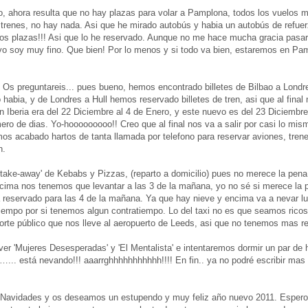
pero, ahora resulta que no hay plazas para volar a Pamplona, todos los vuelos
 trenes, no hay nada. Asi que he mirado autobús y habia un autobús de refue
dos plazas!!! Asi que lo he reservado. Aunque no me hace mucha gracia pasa
yo soy muy fino.
Que bien! Por lo menos y si todo va bien, estaremos en Pa
? Os preguntareis... pues bueno, hemos encontrado billetes de Bilbao a Londre
 habia, y de Londres a Hull hemos reservado billetes de tren, asi que al fina
con Iberia era del 22 Diciembre al 4 de Enero, y este nuevo es del 23 Diciembre
ro de dias. Yo-hooooooooo!! Creo que al final nos va a salir por casi lo mismo
mos acabado hartos de tanta llamada por telefono para reservar aviones, tren
n.
take-away' de Kebabs y Pizzas, (reparto a domicilio) pues no merece la pena
cima nos tenemos que levantar a las 3 de la mañana, yo no sé si merece la p
a reservado para las 4 de la mañana. Ya que hay nieve y encima va a nevar lue
 tiempo por si tenemos algun contratiempo. Lo del taxi no es que seamos ricos
orte público que nos lleve al aeropuerto de Leeds, asi que no tenemos mas r
r 'Mujeres Desesperadas' y 'El Mentalista' e intentaremos dormir un par de
... está nevando!!! aaarrghhhhhhhhhhh!!!! En fin.. ya no podré escribir mas
 Navidades y os deseamos un estupendo y muy feliz año nuevo 2011. Esper