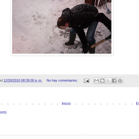
el
12/20/2010 08:39:00 p. m.
No hay comentarios:
Inicio
E
tom)