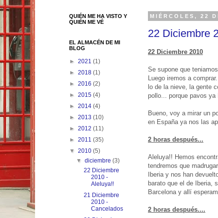
QUIÉN ME HA VISTO Y
MIÉRCOLES, 22 D
QUIÉN ME VÉ
22 Diciembre 2
EL ALMACÉN DE MI
BLOG
22 Diciembre 2010
►
2021
(1)
Se supone que teniamos 
►
2018
(1)
Luego iremos a comprar..
►
2016
(2)
lo de la nieve, la gente
►
2015
(4)
pollo... porque pavos ya
►
2014
(4)
Bueno, voy a mirar un po
►
2013
(10)
en España ya nos las ap
►
2012
(11)
2 horas después...
►
2011
(35)
▼
2010
(5)
Aleluya!! Hemos encontr
▼
diciembre
(3)
tendremos que madrugar 
22 Diciembre
Iberia y nos han devuelt
2010 -
barato que el de Iberia,
Aleluya!!
Barcelona y allí espera
21 Diciembre
2010 -
Cancelados
2 horas después....