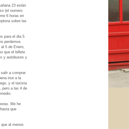
 mañana 23 están
rzo (el numero
rme 6 horas en
mplona sobre las
s para el dia 5
l no perdemos
 al 5 de Enero,
 que el billete
es y autobuses y
 salir a comprar
ena irse a la
go, y el taxista
, pero a las 4 de
emedio.
 horas. Me he
 hasta que
o que al menos