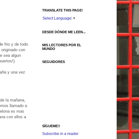
TRANSLATE THIS PAGE!
Select Language
▼
DESDE DÓNDE ME LEEN...
 frio y de todo.
MIS LECTORES POR EL
MUNDO
 originado con
ue sea algun
uertos!).
SEGUIDORES
paña y una vez
 de la mañana,
hemos llamado a
rcelona es mas
ana con ellos a
SÍGUEME!!
Subscribe in a reader