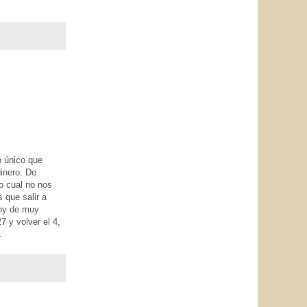
o único que
inero. De
o cual no nos
 que salir a
toy de muy
7 y volver el 4,
.