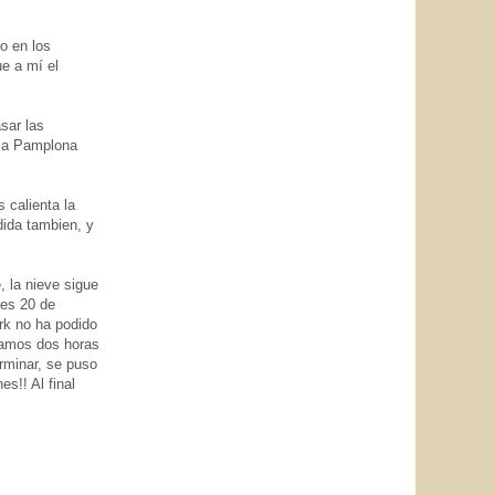
o en los
ue a mí el
sar las
a a Pamplona
 calienta la
dida tambien, y
 la nieve sigue
 es 20 de
rk no ha podido
egamos dos horas
rminar, se puso
s!! Al final