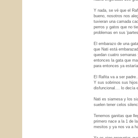
Y nada, se vé que el Raf
bueno, nosotros nos ale
tuvieran una camada cad
perros y gatos que no t
problemas en sus 'partes
El embarazo de una gata
que Nati está embarazad
quedan cuatro semanas 
entonces la gata que mau
para entonces ya estaría
El Rafita va a ser padre.
Y sus sobrinos sus hijos
disfuncional.... lo decía e
Nati es siamesa y los s
suelen tener celos silen
Tenemos ganitas que llegu
primero nace a la 1 de la
mesitos y ya nos va a h
Ya os oigo preguntar, q