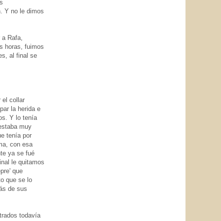
os
. Y no le dimos
 a Rafa,
os horas, fuimos
s, al final se
el collar
par la herida e
os. Y lo tenía
 estaba muy
e tenía por
rma, con esa
nte ya se fué
inal le quitamos
epre' que
o que se lo
rás de sus
trados todavía