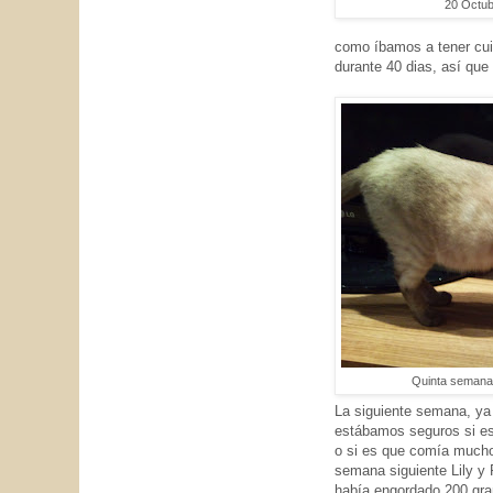
20 Octub
como íbamos a tener cuid
durante 40 dias, así que
Quinta semana
La siguiente semana, ya
estábamos seguros si e
o si es que comía much
semana siguiente Lily y
había engordado 200 gr