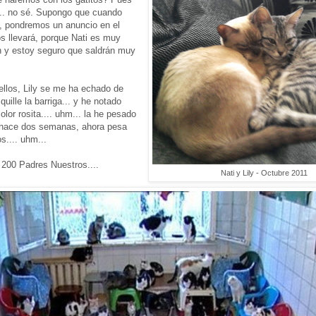
.. no sé. Supongo que cuando
, pondremos un anuncio en el
os llevará, porque Nati es muy
n y estoy seguro que saldrán muy
ellos, Lily se me ha echado de
uille la barriga... y he notado
color rosita.... uhm... la he pesado
 hace dos semanas, ahora pesa
.... uhm...
 200 Padres Nuestros....
Nati y Lily - Octubre 2011