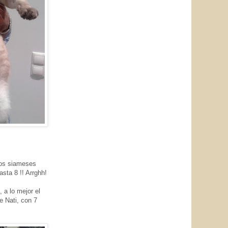
los siameses
sta 8 !! Arrghh!
 a lo mejor el
e Nati, con 7