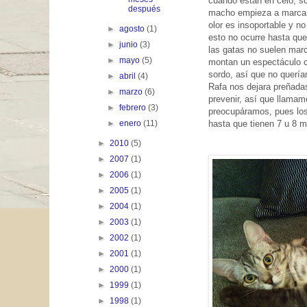
cuando están en celo, so
después
macho empieza a marcar t
olor es insoportable y no
►
agosto
(1)
esto no ocurre hasta que
►
junio
(3)
las gatas no suelen marc
►
mayo
(5)
montan un espectáculo c
sordo, así que no quería
►
abril
(4)
Rafa nos dejara preñadas
►
marzo
(6)
prevenir, así que llamam
►
febrero
(3)
preocupáramos, pues los 
hasta que tienen 7 u 8 m
►
enero
(11)
►
2010
(5)
►
2007
(1)
►
2006
(1)
►
2005
(1)
►
2004
(1)
►
2003
(1)
►
2002
(1)
►
2001
(1)
►
2000
(1)
►
1999
(1)
►
1998
(1)