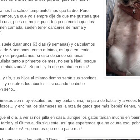
a nos ha salido 'tempranito' más que tardío. Pero
gramos, ya que yo siempre dije de que me gustaría que
a una, pues es mejor, pues tengo entendido que los
ienen camada, suelen tener cánceres de mama y
'.
 suele durar unos 63 dias (9 semanas) y calculamos
a de 5 semanas, como mínimo, así que en teoria,
y nos preguntamos, si está de cinco semanas,
llaba tanto a primeros de mes, no sería Nati, porque
 embarazada? - Sería Lily la que estaba en celo?
.. y tío, sus hijos al mismo tiempo serán sus sobrinos.
... y nosotros los abuelos... si cuando he dicho
n serio...
iameses son muy vocales, es muy parlanchina, no para de hablar, y a veces 
ciosos... y encima los siameses es la raza de gatos que más 'bebés' tienen, ha
e el día, a ver si nos pilla en casa, aunque los gatos tardan mucho en 'parir',
 tarde y el último al dia siguiente, así que esperemos que no ocurra eso, pobr
acer abuelos! Esperemos que no lo pase mal!
ue haremos con los gatitos? Pues