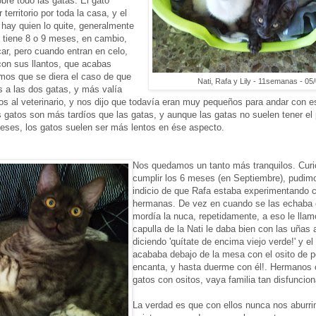
bre todo las gatas. El gato
erritorio por toda la casa, y el
 hay quien lo quite, generalmente
 tiene 8 o 9 meses, en cambio,
ar, pero cuando entran en celo,
on sus llantos, que acabas
mos que se diera el caso de que
Nati, Rafa y Lily - 11semanas - 05
 a las dos gatas, y más valía
os al veterinario, y nos dijo que todavía eran muy pequeños para andar con e
gatos son más tardíos que las gatas, y aunque las gatas no suelen tener el 
eses, los gatos suelen ser más lentos en ése aspecto.
Nos quedamos un tanto más tranquilos. Cur
cumplir los 6 meses (en Septiembre), pudim
indicio de que Rafa estaba experimentando 
hermanas. De vez en cuando se las echaba 
mordía la nuca, repetidamente, a eso le llamo
capulla de la Nati le daba bien con las uñas
diciendo 'quítate de encima viejo verde!' y e
acababa debajo de la mesa con el osito de p
encanta, y hasta duerme con él!. Hermanos
gatos con ositos, vaya familia tan disfuncio
La verdad es que con ellos nunca nos aburr