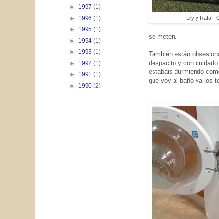
►
1997
(1)
Lily y Rafa -
►
1996
(1)
►
1995
(1)
se meten.
►
1994
(1)
►
1993
(1)
También están obsesiona
despacito y con cuidado 
►
1992
(1)
estabais durmiendo como 
►
1991
(1)
que voy al baño ya los te
►
1990
(2)