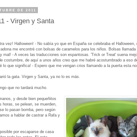
TUBRE DE 2011
1 - Virgen y Santa
otra vez! Halloween! - No sabía yo que en España se celebraba el Halloween
adona me encontré con bolsas de caramelos para los niños. Bolsas llamada '
y mal! - A veces las traducciones son espantosas. 'Trick or Treat' suena mej
 de costumbre, de aquí a unos años creo que me habré acostumbrado a eso de
 sé lo que significa! - Espero que me vengan crios llamando a la puerta esta n
rió la gata. Virgen y Santa, ya no lo es más.
ngo que no tardará mucho.
rmanos, y desde bien pequeñitos
s horas, se pelean, se muerden,
, se lo pasan bomba, pero según
amos a hablar de castrar a Rafa y
 posible por escaparse de casa