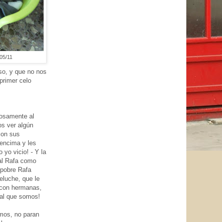
/05/11
so, y que no nos
primer celo
iosamente al
os ver algún
con sus
encima y les
 yo vicio! - Y la
 al Rafa como
l pobre Rafa
eluche, que le
 con hermanas,
nal que somos!
imos, no paran