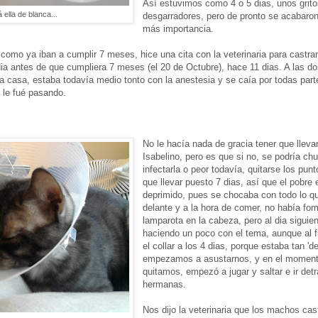
Así estuvimos como 4 o 5 dias, unos grit
 ella de blanca...
desgarradores, pero de pronto se acabaron
más importancia.
mo ya iban a cumplir 7 meses, hice una cita con la veterinaria para castrar
 dia antes de que cumpliera 7 meses (el 20 de Octubre), hace 11 dias. A las d
 a casa, estaba todavía medio tonto con la anestesia y se caía por todas parte
 le fué pasando.
No le hacía nada de gracia tener que llevar 
Isabelino, pero es que si no, se podría chu
infectarla o peor todavía, quitarse los punt
que llevar puesto 7 dias, así que el pobre
deprimido, pues se chocaba con todo lo qu
delante y a la hora de comer, no había fo
lamparota en la cabeza, pero al dia siguie
haciendo un poco con el tema, aunque al f
el collar a los 4 dias, porque estaba tan 'd
empezamos a asustarnos, y en el moment
quitamos, empezó a jugar y saltar e ir det
hermanas.
Nos dijo la veterinaria que los machos cas