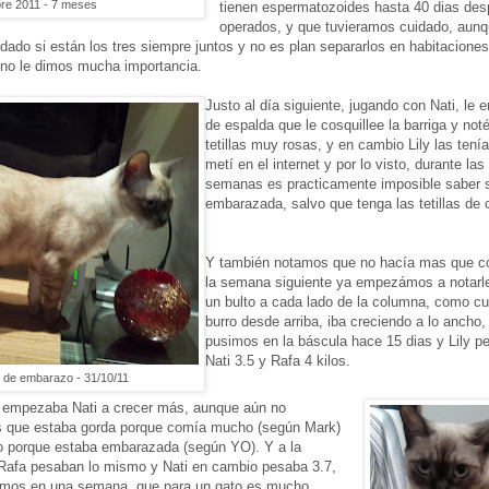
re 2011 - 7 meses
tienen espermatozoides hasta 40 dias des
operados, y que tuvieramos cuidado, aunq
ado si están los tres siempre juntos y no es plan separarlos en habitaciones
 no le dimos mucha importancia.
Justo al día siguiente, jugando con Nati, le
de espalda que le cosquillee la barriga y not
tetillas muy rosas, y en cambio Lily las tení
metí en el internet y por lo visto, durante las
semanas es practicamente imposible saber s
embarazada, salvo que tenga las tetillas de c
Y también notamos que no hacía mas que c
la semana siguiente ya empezámos a notarle
un bulto a cada lado de la columna, como c
burro desde arriba, iba creciendo a lo ancho,
pusimos en la báscula hace 15 dias y Lily pe
Nati 3.5 y Rafa 4 kilos.
 de embarazo - 31/10/11
 empezaba Nati a crecer más, aunque aún no
s que estaba gorda porque comía mucho (según Mark)
o porque estaba embarazada (según YO). Y a la
 Rafa pesaban lo mismo y Nati en cambio pesaba 3.7,
amos en una semana, que para un gato es mucho.