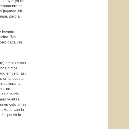
 les oye, ya me
ltimamente se
s jugando allí,
gar, pero allí
e levanto
ucino. 'No
 pero cada vez
ubre) empezamos
y nos dimos
ado en celo, así
s en la cocina,
no salieran y
os, no
 pues cuando
más vueltas,
ran en celo antes
 a Rafa, con la
 de que vá la