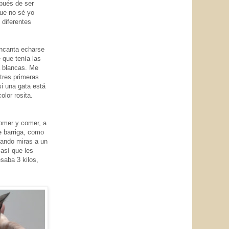
pués de ser
ue no sé yo
 diferentes
 encanta echarse
é que tenía las
a blancas. Me
 tres primeras
i una gata está
olor rosita.
omer y comer, a
 barriga, como
uando miras a un
 así que les
saba 3 kilos,