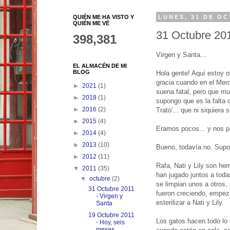
QUIÉN ME HA VISTO Y
LUNES, 31 DE OC
QUIÉN ME VÉ
31 Octubre 201
398,381
Virgen y Santa...
EL ALMACÉN DE MI
BLOG
Hola gente! Aquí estoy 
gracia cuando en el Merc
►
2021
(1)
suena fatal, pero que mu
►
2018
(1)
supongo que es la falta
►
2016
(2)
Trato'... que ni siquiera
►
2015
(4)
Eramos pocos... y nos pa
►
2014
(4)
►
2013
(10)
Bueno, todavía no. Supo
►
2012
(11)
Rafa, Nati y Lily son he
▼
2011
(35)
han jugado juntos a toda
▼
octubre
(2)
se limpian unos a otros
31 Octubre 2011
fueron creciendo, empez
- Virgen y
esterilizar a Nati y Lily.
Santa
19 Octubre 2011
Los gatos hacen todo lo
- Hoy, seis
meses