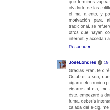
que termines vapea
olvidarte de las coli
el mal aliento, y p
motivación para a
tradicional, se refu
otros que hayan c
internet, y accedan a
Responder
JoseLondres
19 
Gracias Fran, te dir
Octubre, o sea, que
cigarro electronico 
cigarros al dia, m
éste, empezaré a dar
fuma, debería intent
calada del e-cig, me