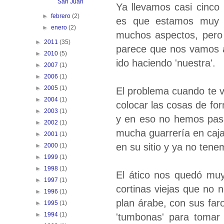
San Juan
Ya llevamos casi cinco
►
febrero
(2)
es que estamos muy a
►
enero
(2)
muchos aspectos, pero 
►
2011
(35)
parece que nos vamos 
►
2010
(5)
ido haciendo 'nuestra'.
►
2007
(1)
►
2006
(1)
►
2005
(1)
El problema cuando te va
►
2004
(1)
colocar las cosas de fo
►
2003
(1)
y en eso no hemos pas
►
2002
(1)
mucha guarrería en cajas
►
2001
(1)
en su sitio y ya no ten
►
2000
(1)
►
1999
(1)
►
1998
(1)
El ático nos quedó muy
►
1997
(1)
cortinas viejas que no n
►
1996
(1)
plan árabe, con sus faro
►
1995
(1)
►
1994
(1)
'tumbonas' para tomar 