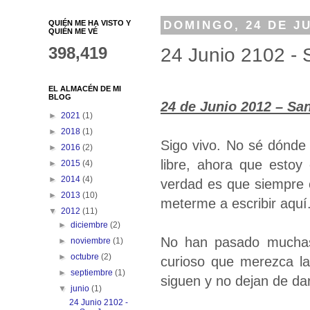
QUIÉN ME HA VISTO Y
DOMINGO, 24 DE JU
QUIÉN ME VÉ
398,419
24 Junio 2102 -
EL ALMACÉN DE MI
BLOG
24 de Junio 2012 – Sa
►
2021
(1)
►
2018
(1)
Sigo vivo. No sé dónde
►
2016
(2)
libre, ahora que estoy
►
2015
(4)
►
2014
(4)
verdad es que siempre 
►
2013
(10)
meterme a escribir aquí
▼
2012
(11)
►
diciembre
(2)
No han pasado muchas 
►
noviembre
(1)
►
octubre
(2)
curioso que merezca l
►
septiembre
(1)
siguen y no dejan de da
▼
junio
(1)
24 Junio 2102 -