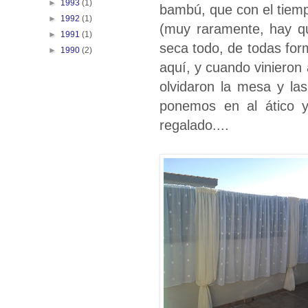
►
1993
(1)
bambú, que con el tiem
►
1992
(1)
(muy raramente, hay qu
►
1991
(1)
seca todo, de todas for
►
1990
(2)
aquí, y cuando vinieron
olvidaron la mesa y la
ponemos en al ático y
regalado....