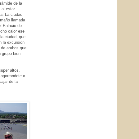
irámide de la
 al estar
ra. La ciudad
tamaño llamada
l Palacio de
cho calor ese
la ciudad, que
 la excursión
os de ambos que
n grupo bien
super altos,
 agarrandote a
bajar de la