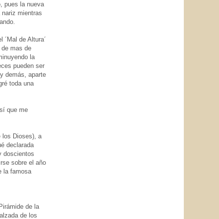
, pues la nueva
 nariz mientras
cando.
 ´Mal de Altura´
a de mas de
minuyendo la
veces pueden ser
 y demás, aparte
gré toda una
así que me
 los Dioses), a
ué declarada
y doscientos
irse sobre el año
e la famosa
Pirámide de la
Calzada de los