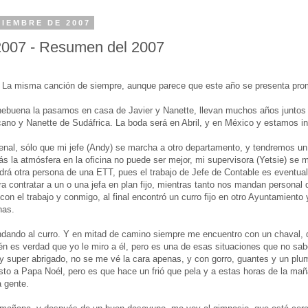
CIEMBRE DE 2007
2007 - Resumen del 2007
La misma canción de siempre, aunque parece que este año se presenta pro
ebuena la pasamos en casa de Javier y Nanette, llevan muchos años juntos 
ano y Nanette de Sudáfrica. La boda será en Abril, y en México y estamos in
enal, sólo que mi jefe (Andy) se marcha a otro departamento, y tendremos un
 la atmósfera en la oficina no puede ser mejor, mi supervisora (Yetsie) se m
ndrá otra persona de una ETT, pues el trabajo de Jefe de Contable es eventua
a contratar a un o una jefa en plan fijo, mientras tanto nos mandan personal
on el trabajo y conmigo, al final encontró un curro fijo en otro Ayuntamiento 
nas.
ndando al curro. Y en mitad de camino siempre me encuentro con un chaval,
n es verdad que yo le miro a él, pero es una de esas situaciones que no sab
y super abrigado, no se me vé la cara apenas, y con gorro, guantes y un pl
esto a Papa Noél, pero es que hace un frió que pela y a estas horas de la ma
a gente.