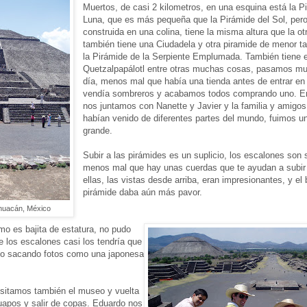
Muertos, de casi 2 kilometros, en una esquina está la P
Luna, que es más pequeña que la Pirámide del Sol, pero
construida en una colina, tiene la misma altura que la ot
también tiene una Ciudadela y otra piramide de menor 
la Pirámide de la Serpiente Emplumada. También tiene e
Quetzalpapálotl entre otras muchas cosas, pasamos mu
día, menos mal que había una tienda antes de entrar en 
vendía sombreros y acabamos todos comprando uno. En
nos juntamos con Nanette y Javier y la familia y amig
habían venido de diferentes partes del mundo, fuimos u
grande.
Subir a las pirámides es un suplicio, los escalones son 
menos mal que hay unas cuerdas que te ayudan a subir
ellas, las vistas desde arriba, eran impresionantes, y el 
pirámide daba aún más pavor.
ihuacán, México
omo es bajita de estatura, no pudo
e los escalones casi los tendría que
jo sacando fotos como una japonesa
isitamos también el museo y vuelta
uapos y salir de copas. Eduardo nos