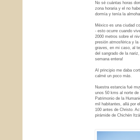
No sé cuántas horas dor
zona horaria y el no habe
dormía y tenía la almoha
México es una ciudad con
- esto ocurre cuando viv
2000 metros sobre el niv
presión atmosférica y la
graves, en mi caso, al 
del sangrado de la nariz
semana entera!
Al principio me daba cor
calmé un poco más.
Nuestra estancia fué muy
unos 50 kms al norte de
Patrimonio de la Humanid
mil habitantes, allá por 
100 antes de Christo. A
pirámide de Chichén Itzá