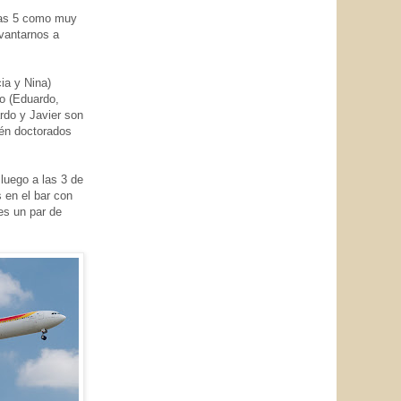
 las 5 como muy
vantarnos a
cia y Nina)
co (Eduardo,
ardo y Javier son
ién doctorados
luego a las 3 de
 en el bar con
es un par de