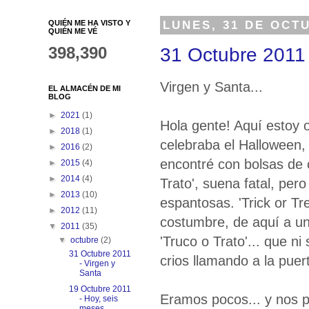
QUIÉN ME HA VISTO Y
LUNES, 31 DE OCT
QUIÉN ME VÉ
398,390
31 Octubre 2011 
Virgen y Santa...
EL ALMACÉN DE MI
BLOG
►
2021
(1)
Hola gente! Aquí estoy 
►
2018
(1)
celebraba el Halloween
►
2016
(2)
encontré con bolsas de 
►
2015
(4)
►
2014
(4)
Trato', suena fatal, per
►
2013
(10)
espantosas. 'Trick or Tr
►
2012
(11)
costumbre, de aquí a u
▼
2011
(35)
'Truco o Trato'... que n
▼
octubre
(2)
31 Octubre 2011
crios llamando a la puer
- Virgen y
Santa
19 Octubre 2011
Eramos pocos... y nos pa
- Hoy, seis
meses