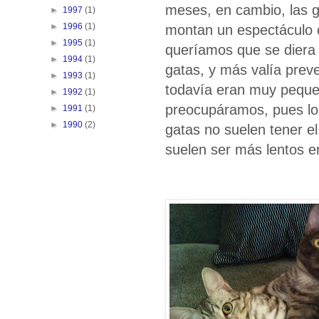
meses, en cambio, las g
►
1997
(1)
►
1996
(1)
montan un espectáculo c
►
1995
(1)
queríamos que se diera 
►
1994
(1)
gatas, y más valía preve
►
1993
(1)
todavía eran muy peque
►
1992
(1)
preocupáramos, pues los
►
1991
(1)
►
1990
(2)
gatas no suelen tener el
suelen ser más lentos e