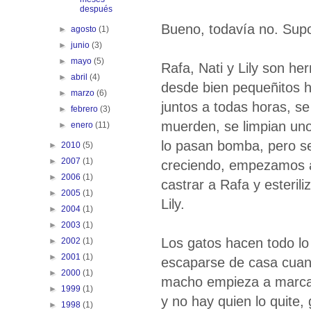
después
Bueno, todavía no. Sup
►
agosto
(1)
►
junio
(3)
►
mayo
(5)
Rafa, Nati y Lily son he
►
abril
(4)
desde bien pequeñitos 
►
marzo
(6)
juntos a todas horas, se
►
febrero
(3)
muerden, se limpian uno
►
enero
(11)
lo pasan bomba, pero s
►
2010
(5)
►
2007
(1)
creciendo, empezamos a
►
2006
(1)
castrar a Rafa y esterili
►
2005
(1)
Lily.
►
2004
(1)
►
2003
(1)
Los gatos hacen todo lo
►
2002
(1)
►
2001
(1)
escaparse de casa cuand
►
2000
(1)
macho empieza a marcar t
►
1999
(1)
y no hay quien lo quite,
►
1998
(1)