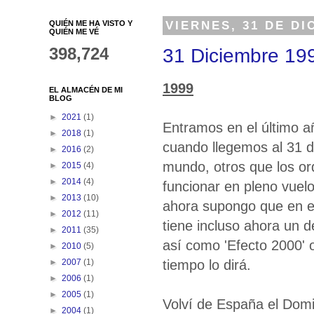
QUIÉN ME HA VISTO Y
VIERNES, 31 DE DI
QUIÉN ME VÉ
398,724
31 Diciembre 19
1999
EL ALMACÉN DE MI
BLOG
►
2021
(1)
Entramos en el último a
►
2018
(1)
cuando llegemos al 31 d
►
2016
(2)
mundo, otros que los or
►
2015
(4)
►
2014
(4)
funcionar en pleno vuelo
►
2013
(10)
ahora supongo que en e
►
2012
(11)
tiene incluso ahora un 
►
2011
(35)
así como 'Efecto 2000' o
►
2010
(5)
tiempo lo dirá.
►
2007
(1)
►
2006
(1)
►
2005
(1)
Volví de España el Domi
►
2004
(1)