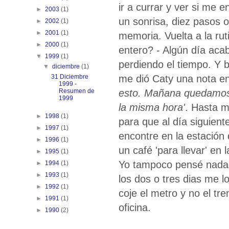
ir a currar y ver si me e
►
2003
(1)
un sonrisa, diez pasos o
►
2002
(1)
►
2001
(1)
memoria. Vuelta a la rut
►
2000
(1)
entero? - Algún día aca
▼
1999
(1)
perdiendo el tiempo. Y b
▼
diciembre
(1)
me dió Caty una nota e
31 Diciembre
1999 -
esto. Mañana quedamos 
Resumen de
1999
la misma hora'
. Hasta m
►
1998
(1)
para que al día siguient
►
1997
(1)
encontre en la estación 
►
1996
(1)
un café 'para llevar' en
►
1995
(1)
Yo tampoco pensé nada,
►
1994
(1)
►
1993
(1)
los dos o tres dias me 
►
1992
(1)
coje el metro y no el tr
►
1991
(1)
oficina.
►
1990
(2)