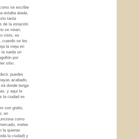
 como se escribe
na estaba atada,
isto tanta
s de la estación
no se veian,
o visto, es
s, cuando se les
ja la vieja en
 la rueda un
ogollón por
er sitio.
decir, puedes
e hayas acabado,
 irá donde tenga
as, y aqui te
s la ciudad es
ro son gratis,
r, en
funciona como
ermercado, metes
o la quieras
toda la ciudad) y