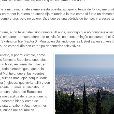
spera de un dentista, esperando que nos llamen. Me aburro.
e a mi casa, la tele siempre está puesta, aunque lo tenga de fondo, me gust
 entrar por la puerta se queda fijo mirando a la tele como si fuera un demoni
e compre una, pero no quiere. Dice que es una pérdida de tiempo, y a veces p
 raro, al no tener televisión durante 20 años, supongo que no conocerá a na
es, cantantes, presentadores de televisión, no conoce ningún concurso, ni el X
 Skating on Ice (Factor X, Mira quien Bailando con las Estrellas, en su versió
, no estar al día con este tipo de tonterías televisivas.
ebrero, y por mi cumple, como
os fuimos a Barcelona unos dias,
o hotel, en plena Ramblas, e
a, todo siempre igual, que si la
el Montjuic, que si las Fuentes
z, fuimos más lejos porque Mark
a (ingleses, que vivían allí) y con
apada. Fuimos al Tibidabo, un
con unas vistas de Barcelona
s mercadillos de la zona, que no
 bastante bien y como de
visita a Isabel y Juan, comimos
s, nunca me aburriré de