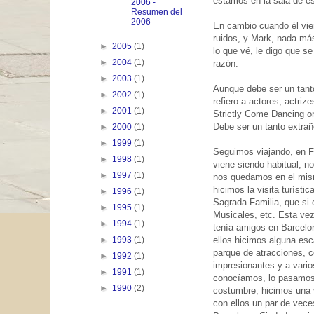
estamos en la sala de e
2006 -
Resumen del
2006
En cambio cuando él vien
ruidos, y Mark, nada más
►
2005
(1)
lo que vé, le digo que s
►
2004
(1)
razón.
►
2003
(1)
Aunque debe ser un tanto
►
2002
(1)
refiero a actores, actriz
►
2001
(1)
Strictly Come Dancing or
Debe ser un tanto extraño
►
2000
(1)
►
1999
(1)
Seguimos viajando, en F
►
1998
(1)
viene siendo habitual, n
►
1997
(1)
nos quedamos en el mism
hicimos la visita turístic
►
1996
(1)
Sagrada Familia, que si 
►
1995
(1)
Musicales, etc. Esta ve
►
1994
(1)
tenía amigos en Barcelon
ellos hicimos alguna esc
►
1993
(1)
parque de atracciones, 
►
1992
(1)
impresionantes y a vario
►
1991
(1)
conocíamos, lo pasamos
►
1990
(2)
costumbre, hicimos una 
con ellos un par de vece