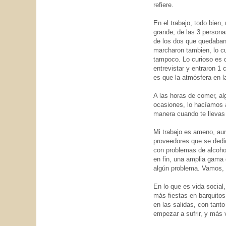
refiere.
En el trabajo, todo bien
grande, de las 3 persona
de los dos que quedaban,
marcharon tambien, lo cu
tampoco. Lo curioso es 
entrevistar y entraron 
es que la atmósfera en la
A las horas de comer, al
ocasiones, lo hacíamos al
manera cuando te llevas
Mi trabajo es ameno, aun
proveedores que se dedic
con problemas de alcohol
en fin, una amplia gama 
algún problema. Vamos, l
En lo que es vida social
más fiestas en barquito
en las salidas, con tant
empezar a sufrir, y más v