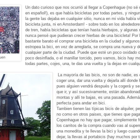
Un dato curioso que nos ocurrió al llegar a Copenhague (no sé
en español!), es que había bicicletas por todas partes, y ningu
la gente las dejaba en cualquier sitio, nunca en mi vida había v
bicicleta junta, ni en Amsterdam! - sobre todo en los alrededore
de tren, había bicicletas que tenían hasta hierbajos, y algunas 
nunca pensé que pudieran crecer hierbas de una bicicleta! Por l
bastante barato el comprar una bicicleta en la ciudad y alguno
estropea la bici, en vez de arreglarla, se compra una nueva y de
cualquier parte de la ciudad. Puede que esté un poco oxidado o
guen
poco desinflada, o el manillar torcido, pero vamos, bicis hay m
todas partes, cojes, una, te das una vuelta y la dejas en cualqui
La mayoría de las bicis, no son de nadie, es 
coger una, dar una vuelta y dejarla allí dond
pues alguien vendrá después y la cogerá y se
que ir, y así sucesivamente, están abandonad
montas y allí te bajas, es una pasada. Ademá
perfecta para andar en bici.
Tambien tienen las típicas bicis de alquiler, pe
no como en otros paises, que tienes que paga
Copenhague no hay que pagar, simplemente 
los carritos de la compra cuando vas al sup
una monedita y te llevas la bici y luego cuand
dejar, la llevas al portabicis (hay muchos por 