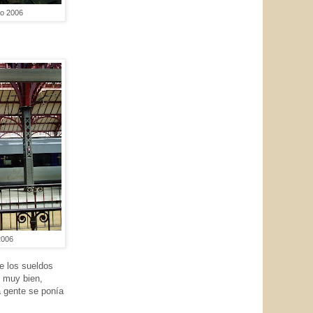
ro 2006
2006
de los sueldos
 muy bien,
a gente se ponía