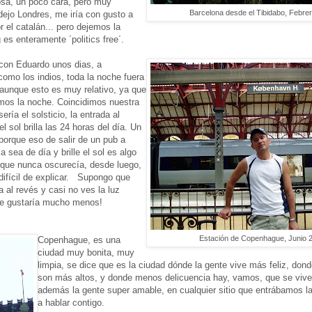
osa, un poco cara, pero muy
Barcelona desde el Tibidabo, Febre
 dejo Londres, me iría con gusto a
r el catalán... pero dejemos la
g es enteramente ´politics free´.
 con Eduardo unos dias, a
omo los indios, toda la noche fuera
 aunque esto es muy relativo, ya que
os la noche. Coincidimos nuestra
sería el solsticio, la entrada al
l sol brilla las 24 horas del día. Un
orque eso de salir de un pub a
 sea de día y brille el sol es algo
 que nunca oscurecía, desde luego,
difícil de explicar. Supongo que
ía al revés y casi no ves la luz
me gustaría mucho menos!
Estación de Copenhague, Junio 
Copenhague, es una
ciudad muy bonita, muy
limpia, se dice que es la ciudad dónde la gente vive más feliz, don
son más altos, y donde menos delicuencia hay, vamos, que se vive
además la gente super amable, en cualquier sitio que entrábamos l
a hablar contigo.