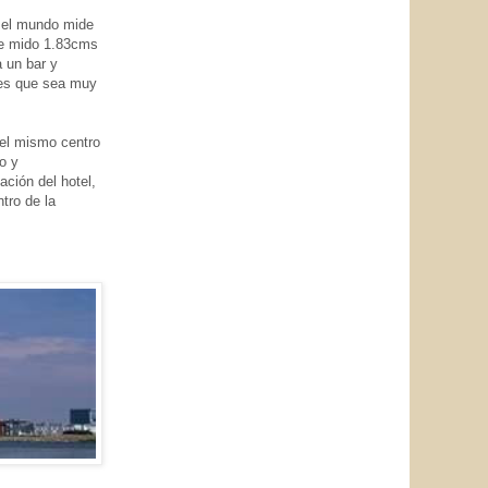
o el mundo mide
ue mido 1.83cms
 un bar y
 es que sea muy
 el mismo centro
o y
ción del hotel,
tro de la