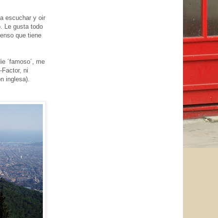
a escuchar y oir
o. Le gusta todo
ienso que tiene
die ´famoso´, me
-Factor, ni
n inglesa).