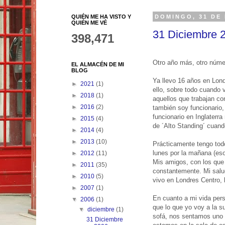
QUIÉN ME HA VISTO Y
DOMINGO, 31 DE 
QUIÉN ME VÉ
31 Diciembre 
398,471
Otro año más, otro núme
EL ALMACÉN DE MI
BLOG
Ya llevo 16 años en Lon
►
2021
(1)
ello, sobre todo cuando
►
2018
(1)
aquellos que trabajan con
►
2016
(2)
también soy funcionario, 
funcionario en Inglaterr
►
2015
(4)
de ´Alto Standing´ cuand
►
2014
(4)
►
2013
(10)
Prácticamente tengo todo
lunes por la mañana (eso
►
2012
(11)
Mis amigos, con los que 
►
2011
(35)
constantemente. Mi salud
►
2010
(5)
vivo en Londres Centro,
►
2007
(1)
En cuanto a mi vida pers
▼
2006
(1)
que lo que yo voy a la su
▼
diciembre
(1)
sofá, nos sentamos uno 
31 Diciembre