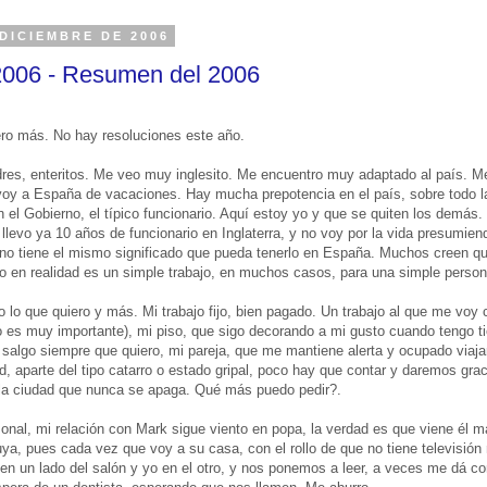
DICIEMBRE DE 2006
2006 - Resumen del 2006
ro más. No hay resoluciones este año.
dres, enteritos. Me veo muy inglesito. Me encuentro muy adaptado al país. M
 voy a España de vacaciones. Hay mucha prepotencia en el país, sobre todo l
 el Gobierno, el típico funcionario. Aquí estoy yo y que se quiten los demás. 
llevo ya 10 años de funcionario en Inglaterra, y no voy por la vida presumiend
a no tiene el mismo significado que pueda tenerlo en España. Muchos creen q
o en realidad es un simple trabajo, en muchos casos, para una simple person
 lo que quiero y más. Mi trabajo fijo, bien pagado. Un trabajo al que me voy 
 es muy importante), mi piso, que sigo decorando a mi gusto cuando tengo t
salgo siempre que quiero, mi pareja, que me mantiene alerta y ocupado viaj
, aparte del tipo catarro o estado gripal, poco hay que contar y daremos gra
 la ciudad que nunca se apaga. Qué más puedo pedir?.
onal, mi relación con Mark sigue viento en popa, la verdad es que viene él 
ya, pues cada vez que voy a su casa, con el rollo de que no tiene televisión 
en un lado del salón y yo en el otro, y nos ponemos a leer, a veces me dá c