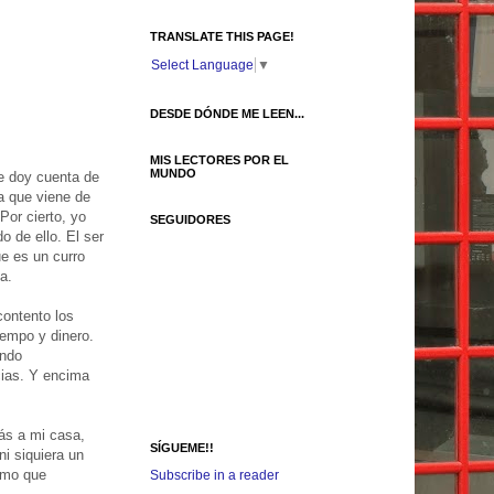
TRANSLATE THIS PAGE!
Select Language
▼
DESDE DÓNDE ME LEEN...
MIS LECTORES POR EL
MUNDO
e doy cuenta de
a que viene de
Por cierto, yo
SEGUIDORES
o de ello. El ser
ue es un curro
a.
contento los
iempo y dinero.
ando
cias. Y encima
más a mi casa,
SÍGUEME!!
ni siquiera un
omo que
Subscribe in a reader