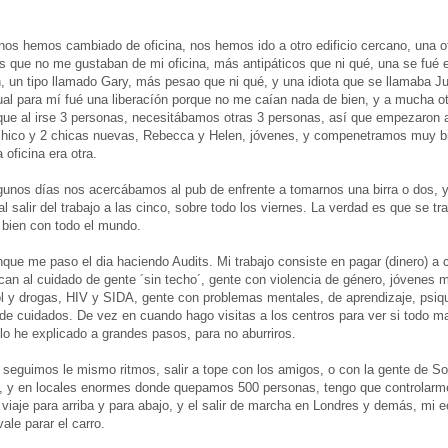
, nos hemos cambiado de oficina, nos hemos ido a otro edificio cercano, una 
s que no me gustaban de mi oficina, más antipáticos que ni qué, una se fué 
 un tipo llamado Gary, más pesao que ni qué, y una idiota que se llamaba Jul
al para mí fué una liberacíón porque no me caían nada de bien, y a mucha o
que al irse 3 personas, necesitábamos otras 3 personas, así que empezaron 
1 chico y 2 chicas nuevas, Rebecca y Helen, jóvenes, y compenetramos muy bi
 oficina era otra.
gunos días nos acercábamos al pub de enfrente a tomarnos una birra o dos, 
 salir del trabajo a las cinco, sobre todo los viernes. La verdad es que se tra
 bien con todo el mundo.
que me paso el dia haciendo Audits. Mi trabajo consiste en pagar (dinero) a c
an al cuidado de gente ´sin techo´, gente con violencia de género, jóvenes 
 y drogas, HIV y SIDA, gente con problemas mentales, de aprendizaje, psiqu
de cuidados. De vez en cuando hago visitas a los centros para ver si todo m
o he explicado a grandes pasos, para no aburriros.
, seguimos le mismo ritmos, salir a tope con los amigos, o con la gente de So
s, y en locales enormes donde quepamos 500 personas, tengo que controlar
o viaje para arriba y para abajo, y el salir de marcha en Londres y demás, mi
ale parar el carro.