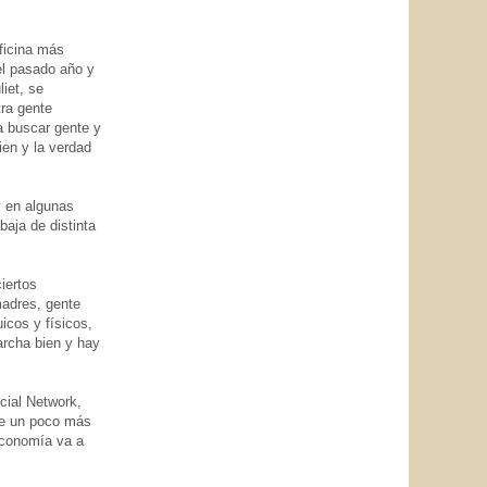
oficina más
el pasado año y
iet, se
tra gente
a buscar gente y
en y la verdad
y en algunas
baja de distinta
iertos
madres, gente
icos y físicos,
archa bien y hay
cial Network,
me un poco más
 economía va a