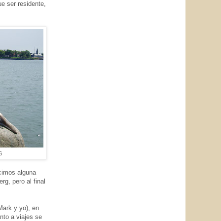
ue ser residente,
6
icimos alguna
rg, pero al final
Mark y yo), en
nto a viajes se