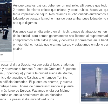
Aunque para los bajitos, deber ser un mal rollo, allí parece que tod
2 metros, lo mismo chicos que chicas, y todos rubios, hasta yo, q
tenía impresión de bajito. Nos reíamos mucho cuando entrábamos a
Eduardo se pasaba la noche mirando para arriba, pues Eduardo no
alto que digamos.
Pasamos casi un día entero en el Tívoli, parque de atracciones, en
de la ciudad, para comer, generalmente nos íbamos al supermercad
comprábamos embutidos y pan, y cervezas y comíamos en la habita
o mejor dicho, hostal, que era muy barato y estábamos en pleno cen
ciudad.
nto
6
 pasar el dia a Suecia, ya que está al lado, y además
n y atravesar el famoso Puente de Oresund, El puente
esa (Copenhague) y hasta la ciudad sueca de Malmo,
ficio del arquitecto Calatrava, el famoso Turning
n edificio fantástico. El puente es enorme, y cuenta
debajo tiene 6 lineas de carreteras!! siendo el puente
a más largo de Europa. Pasamos el día por Malmo,
verdad es que la arquitectura de las ciudades
da. Te pasas el día mirando edificios.