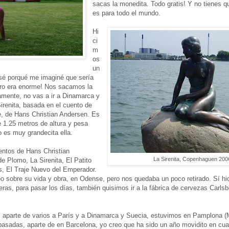
sacas la monedita. Todo gratis! Y no tienes q
es para todo el mundo.
Hi
ci
m
os
un
o sé porqué me imaginé que sería
o era enorme! Nos sacamos la
icamente, no vas a ir a Dinamarca y
Sirenita, basada en el cuento de
, de Hans Christian Andersen. Es
 1.25 metros de altura y pesa
 es muy grandecita ella.
entos de Hans Christian
La Sirenita, Copenhaguen 200
e Plomo, La Sirenita, El Patito
s, El Traje Nuevo del Emperador.
eo sobre su vida y obra, en Odense, pero nos quedaba un poco retirado. Sí h
eras, para pasar los días, también quisimos ir a la fábrica de cervezas Carlsbe
, aparte de varios a París y a Dinamarca y Suecia, estuvimos en Pamplona (
asadas, aparte de en Barcelona, yo creo que ha sido un año movidito en cua