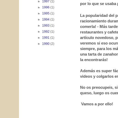
►
1997
(1)
por lo que se usaba 
►
1996
(1)
►
1995
(1)
La popularidad del p
►
1994
(1)
racionamiento duran
►
1993
(1)
comerla! - Más tarde
►
1992
(1)
restaurantes y cafet
artículo novedoso, p
►
1991
(1)
veremos si eso ocur
►
1990
(2)
siempre, para los má
una tarta de zanahor
la encontrarás!
Además es super fáci
videos y colgarlos en
No os preocupeis, si
queso, luego os cue
Vamos a por ello!