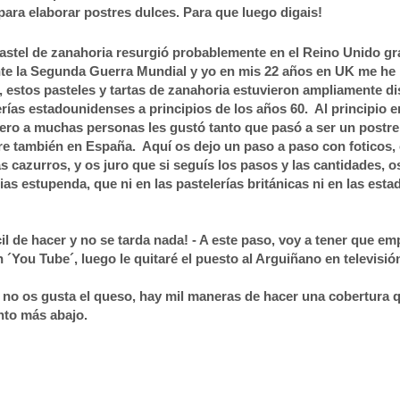
para elaborar postres dulces. Para que luego digais!
astel de zanahoria resurgió probablemente en el Reino Unido gra
te la Segunda Guerra Mundial y yo en mis 22 años en UK me he 
, estos pasteles y tartas de zanahoria estuvieron ampliamente d
erías estadounidenses a principios de los años 60. Al principio 
ero a muchas personas les gustó tanto que pasó a ser un postre 
re también en España. Aquí os dejo un paso a paso con foticos
s cazurros, y os juro que si seguís los pasos y las cantidades, o
ias estupenda, que ni en las pastelerías británicas ni en las est
l de hacer y no se tarda nada! - A este paso, voy a tener que em
 ´You Tube´, luego le quitaré el puesto al Arguiñano en televisió
 no os gusta el queso, hay mil maneras de hacer una cobertura q
nto más abajo.