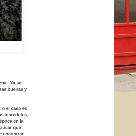
eña. Ya se
sas buenas y
ro el caso es
s incrédulos,
 época en la
azúcar que
e encontrar,