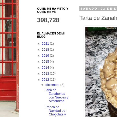
QUIÉN ME HA VISTO Y
SÁBADO, 22 DE D
QUIÉN ME VÉ
Tarta de Zana
398,728
EL ALMACÉN DE MI
BLOG
►
2021
(1)
►
2018
(1)
►
2016
(2)
►
2015
(4)
►
2014
(4)
►
2013
(10)
▼
2012
(11)
▼
diciembre
(2)
Tarta de
Zanahorias
con Nueces y
Almendras
Tronco de
Navidad de
Chocolate y