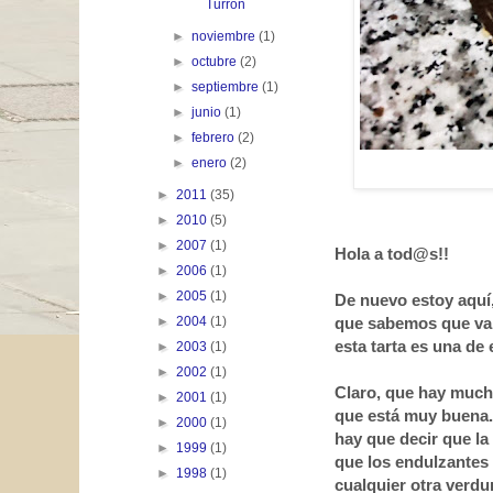
Turrón
►
noviembre
(1)
►
octubre
(2)
►
septiembre
(1)
►
junio
(1)
►
febrero
(2)
►
enero
(2)
►
2011
(35)
►
2010
(5)
►
2007
(1)
Hola a tod@s!!
►
2006
(1)
►
2005
(1)
De nuevo estoy aquí,
►
2004
(1)
que sabemos que vam
esta tarta es una de
►
2003
(1)
►
2002
(1)
Claro, que hay mucha
►
2001
(1)
que está muy buena.
►
2000
(1)
hay que decir que la
►
1999
(1)
que los endulzantes 
►
1998
(1)
cualquier otra verdu