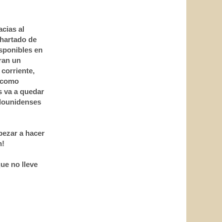
cias al
hartado de
isponibles en
eran un
corriente,
, como
s va a quedar
adounidenses
pezar a hacer
n!
ue no lleve