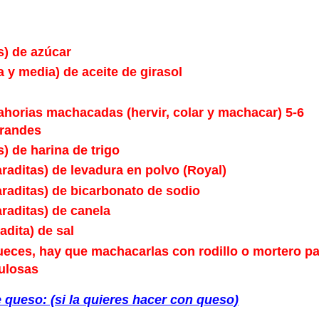
s) de azúcar
a y media) de aceite de girasol
ahorias machacadas (hervir, colar y machacar) 5-6
grandes
s) de harina de trigo
araditas) de levadura en polvo (Royal)
araditas) de bicarbonato de sodio
araditas) de canela
adita) de sal
ueces, hay que machacarlas con rodillo o mortero p
ulosas
 queso: (si la quieres hacer con queso)