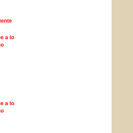
iente
e a lo
no
e a lo
no