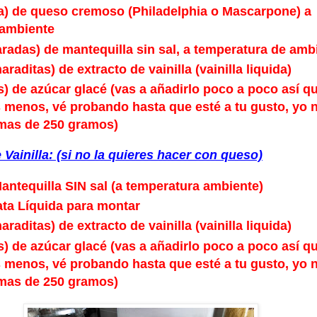
za) de queso cremoso (Philadelphia o Mascarpone) a
 ambiente
aradas) de mantequilla sin sal, a temperatura de amb
araditas) de extracto de vainilla (vainilla liquida)
) de azúcar glacé (vas a añadirlo poco a poco así qu
 menos, vé probando hasta que esté a tu gusto, yo 
 mas de 250 gramos
)
 V
ainilla
: (si no la quieres hacer con queso)
ant
equilla SIN sa
l (a tem
peratura ambiente)
ata Líquida para montar
araditas) de extracto de vainilla (vainilla liquida)
) de azúcar glacé (vas a añadirlo poco a poco así qu
 menos, vé probando hasta que esté a tu gusto, yo 
 mas de 250 gramos
)