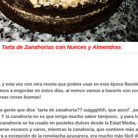
Tarta de Zanahorias con Nueces y Almendras
 y esta vez con otra receta que podeis usar en esta época Navid
os a engordar en estos días, al menos vamos a hacerlo con co
 esas cosas buenas!
 gente que dice ´tarta de zanahoria?? uuggghhh, que asco!´, pe
 Y la zanahoria no es que tenga mucho sabor tampoco, y para lo
 zanahoria se ha usado en pasteles dulces desde la Edad Media
,
eran escasos y caros, mientras la zanahoria, que contiene más 
ra a excepción de la remolacha azucarera
, era mucho más fácil d