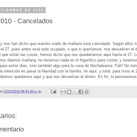
ICIEMBRE DE 2010
2010 - Cancelados
 y nos han dicho que nuestro vuelo de mañana está cancelado. Según ellos l
el 27, pues antes está todo ocupado, o que si queríamos, nos devuelven el d
 que están las cosas, hemos dicho que nos quedaríamos aquí hasta el 27. L
nos íbamos mañana, no tenemos nada en el frigorífico para comer, y tenemos
para estos dias, sino también algo para la cena de Nochebuena. Pah! No es
a intención es pasar la Navidad con la familia, no aquí, y total, para irnos el 2
odiamos quedarnos aquí y que nos devuelvan el dinero. En fin, lo pensaremos
el
12/21/2010 08:41:00 p. m.
arios:
mentario