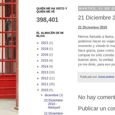
QUIÉN ME HA VISTO Y
MARTES, 21 DE D
QUIÉN ME VÉ
21 Diciembre 
398,401
21 Diciembre 2010
EL ALMACÉN DE MI
BLOG
Hemos llamado a Iberia,
podemos hacer es viajar 
►
2021
(1)
momento y viendo lo mal
►
2018
(1)
hace gracia, pues como 
►
2016
(2)
comprar no sólo comida 
buenos aires, la verdad, l
►
2015
(4)
ya me dirás, para eso p
►
2014
(4)
►
2013
(10)
Publicado por
JoseLondres
►
2012
(11)
►
2011
(35)
▼
2010
(5)
▼
diciembre
(3)
No hay coment
22 Diciembre
2010 -
Publicar un co
Aleluya!!
21 Diciembre